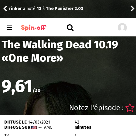
0
rinker
a noté
13
à
The Punisher 2.03
craz
The Walking Dead 10.19
«
One More
»
9,61
/
20
Notez l'épisode :
DIFFUSÉ LE
14/03/2021
42
DIFFUSÉ SUR
AMC
minutes
18
1