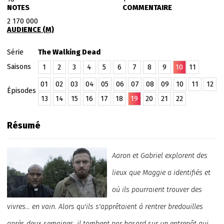
NOTES
COMMENTAIRE
2 170 000
AUDIENCE (M)
Série
The Walking Dead
Saisons
1
2
3
4
5
6
7
8
9
10
11
01
02
03
04
05
06
07
08
09
10
11
12
Épisodes
13
14
15
16
17
18
19
20
21
22
Résumé
Aaron et Gabriel explorent des
lieux que Maggie a identifiés et
où ils pourraient trouver des
vivres... en vain. Alors qu'ils s'apprêtaient à rentrer bredouilles
après deux semaines, il tombent par hasard sur un entrepôt qui