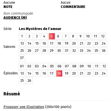
Aucune
Aucun
NOTE
COMMENTAIRE
Non communiquée
AUDIENCE (M)
Série
Les Mystères de l'amour
1
2
3
4
5
6
7
8
9
10
11
12
13
14
15
16
17
18
19
20
21
22
23
24
Saisons
25
26
27
28
29
30
31
32
33
34
35
36
37
01
02
03
04
05
06
07
08
09
10
11
12
Épisodes
13
14
15
16
17
18
19
20
21
22
23
24
25
26
Résumé
Proposer une illustration
(200x100 pixels)