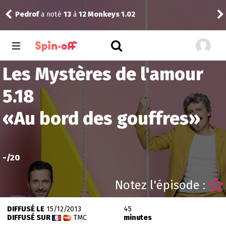
The
Pedrof
a noté
13
à
12 Monkeys 1.02
1.03
Les Mystères de l'amour
5.18
«
Au bord des gouffres
»
-
/20
Notez l'épisode :
DIFFUSÉ LE
15/12/2013
45
DIFFUSÉ SUR
TMC
minutes