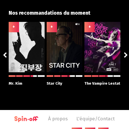
Nos recommandations du moment
+
+
+
+
ght
Mr. Kim
Star City
The Vampire Lestat
Su
r
À propos
L'équipe/Contact