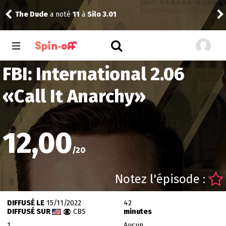
The Dude
a noté
11
à
Silo 3.01
Reis
FBI: International 2.06
«
Call It Anarchy
»
12,00
/
20
Notez l'épisode :
DIFFUSÉ LE
15/11/2022
42
DIFFUSÉ SUR
CBS
minutes
1
Aucun