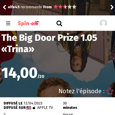
alfe45
recommande
From
alf
The Big Door Prize 1.05
«
Trina
»
14,00
/
20
Notez l'épisode :
DIFFUSÉ LE
12/04/2023
30
DIFFUSÉ SUR
APPLE TV
minutes
2
Aucun