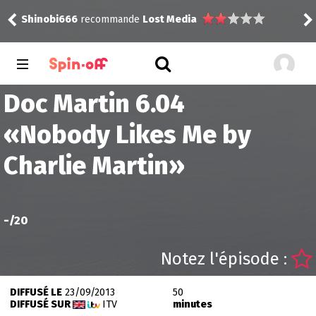
Shinobi666
recommande
Lost Media
rink
Doc Martin 6.04
«
Nobody Likes Me by
Charlie Martin
»
-
/20
Notez l'épisode :
DIFFUSÉ LE
23/09/2013
50
DIFFUSÉ SUR
ITV
minutes