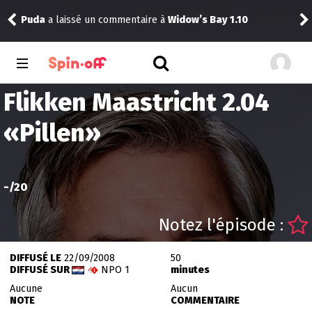
Puda
a laissé un commentaire à
Widow’s Bay 1.10
tom
Flikken Maastricht 2.04
«
Pillen
»
-
/20
Notez l'épisode :
DIFFUSÉ LE
22/09/2008
50
DIFFUSÉ SUR
NPO 1
minutes
Aucune
Aucun
NOTE
COMMENTAIRE