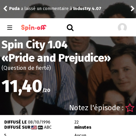
Puda
a laissé un commentaire à
Industry 4.07
Nic
Spin City 1.04
«
Pride and Prejudice
»
(Question de fierté)
11,40
/
20
Notez l'épisode :
DIFFUSÉ LE
08/10/1996
22
DIFFUSÉ SUR
ABC
minutes
5
Aucun