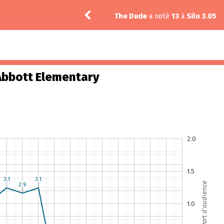
3.02
The Dude
a noté
13
à
Silo 3.05
Abbott Elementary
2.0
1.5
3.1
3.1
3.1
3.1
Part d'audience
2.9
2.9
1.0