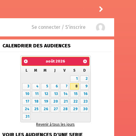
Vic24
a noté
13
à
The Bes
Se connecter / S'inscrire
CALENDRIER DES AUDIENCES
août
2026
L
M
M
J
V
S
D
1
2
3
4
5
6
7
8
9
10
11
12
13
14
15
16
17
18
19
20
21
22
23
24
25
26
27
28
29
30
31
Revenir à tous les jours
VOIR LES AUDIENCES D'UNE SERIE