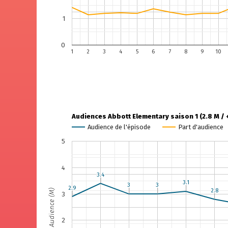
1
0
1
2
3
4
5
6
7
8
9
10
Audiences Abbott Elementary saison 1 (2.8 M / 
Audience de l'épisode
Part d'audience
5
4
3.4
3.4
3.1
3.1
3
3
3
3
2.9
2.9
2.8
2.8
Audience (M)
3
2