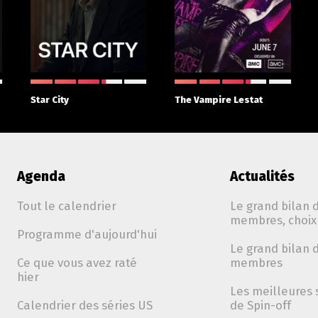
Star City
The Vampire Lestat
Agenda
Actualités
Tout le calendrier
Le grand bilan d
membres, choix 
Programme d'aujourd'hui
Le grand bilan d
Ce que vous avez raté
membres
hier
Les meilleures 
Calendrier des séries US
de Spin-off