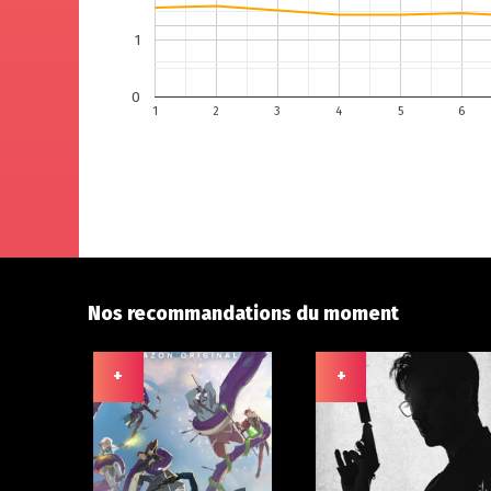
1
0
1
2
3
4
5
6
Nos recommandations du moment
+
+