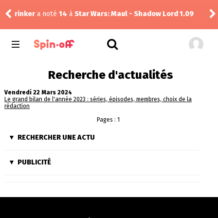
rinker
a noté
14
à
Star Wars: Maul - Shadow Lord 1.09
Reis
Recherche d'actualités
Vendredi 22 Mars 2024
Le grand bilan de l'année 2023 : séries, épisodes, membres, choix de la
rédaction
Pages : 1
RECHERCHER UNE ACTU
PUBLICITÉ