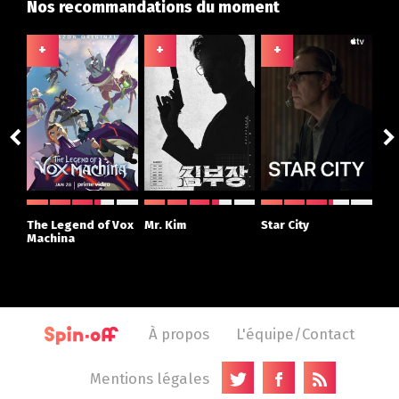
Nos recommandations du moment
+
+
+
+
The Legend of Vox
Mr. Kim
Star City
The
Machina
À propos
L'équipe/Contact
Mentions légales