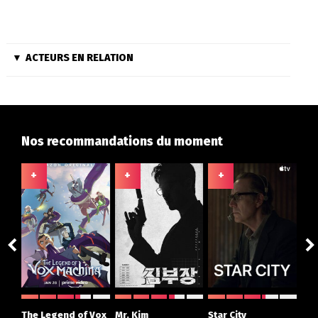
ACTEURS EN RELATION
Nos recommandations du moment
+
+
+
+
ght
The Legend of Vox
Mr. Kim
Star City
The