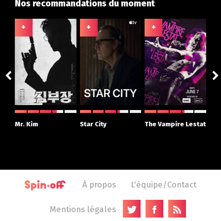
Nos recommandations du moment
+
+
+
+
ght
Mr. Kim
Star City
The Vampire Lestat
Su
r
À propos
L'équipe/Contact
Mentions légales