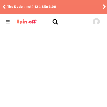
ms
The Dude
a noté
12
à
Silo 3.06
yuk