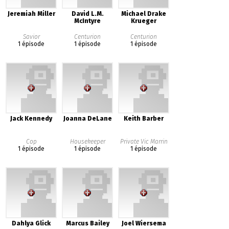
Jeremiah Miller
David L.M.
Michael Drake
McIntyre
Krueger
Savior
Centurion
Centurion
1 épisode
1 épisode
1 épisode
Jack Kennedy
Joanna DeLane
Keith Barber
Cop
Housekeeper
Private Vic Marrin
1 épisode
1 épisode
1 épisode
Dahlya Glick
Marcus Bailey
Joel Wiersema