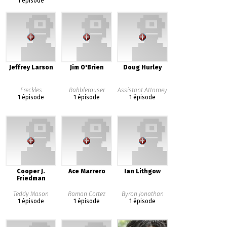
1 épisode
Jeffrey Larson
Jim O'Brien
Doug Hurley
Freckles
Rabblerouser
Assistant Attorney
1 épisode
1 épisode
1 épisode
Cooper J.
Ace Marrero
Ian Lithgow
Friedman
Teddy Mason
Ramon Cortez
Byron Jonathan
1 épisode
1 épisode
1 épisode