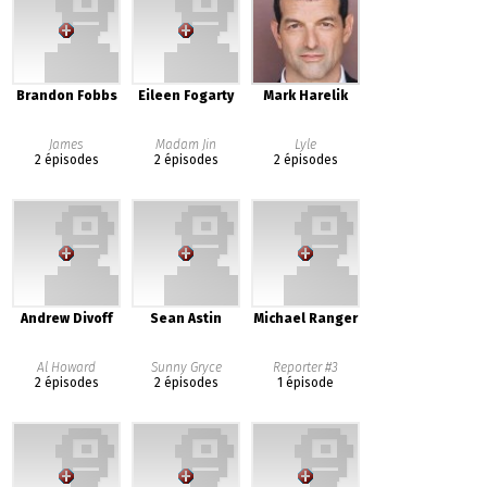
Brandon Fobbs
Eileen Fogarty
Mark Harelik
James
Madam Jin
Lyle
2 épisodes
2 épisodes
2 épisodes
Andrew Divoff
Sean Astin
Michael Ranger
Al Howard
Sunny Gryce
Reporter #3
2 épisodes
2 épisodes
1 épisode