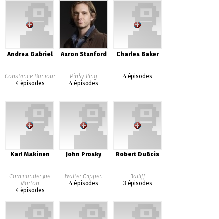
Andrea Gabriel
Aaron Stanford
Charles Baker
Constance Barbour
Pinky Ring
4 épisodes
4 épisodes
4 épisodes
Karl Makinen
John Prosky
Robert DuBois
Commander Joe
Walter Crippen
Bailiff
Morton
4 épisodes
3 épisodes
4 épisodes