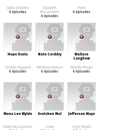
Sofía Gallardo
Elizabeth
Pearl
6 épisodes
McCutcheon
6 épisodes
6 épisodes
Hope Davis
Nate Corddry
Wallace
Langham
Camilla Nygaard
Matthew Dodson
Melville Phipps
6 épisodes
6 épisodes
6 épisodes
Mona Lee Wylde
Gretchen Mol
Jefferson Mays
Eileen McCutcheon
Linda
Virgil Sheets