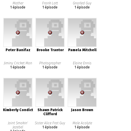
Mother
Frank Lott
Gnarled Guy
1 épisode
1 épisode
1 épisode
Peter Banifaz
Brooke Trantor
Pamela Mitchell
Jiminy Cricket Man
Photographer
Elaine Ennis
1 épisode
1 épisode
1 épisode
Kimberly Condict
Shawn Patrick
Jason Brown
Clifford
Joint Smokin'
Sister Alice Frat Guy
Male Acolyte
Jezebel
1 épisode
1 épisode