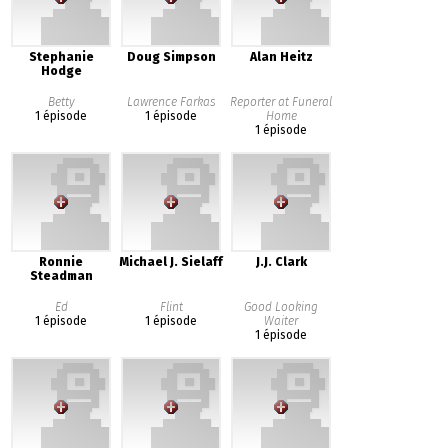
Stephanie
Doug Simpson
Alan Heitz
Hodge
Betty
Lawrence Farkas
Reporter at Funeral
1 épisode
1 épisode
Home
1 épisode
Ronnie
Michael J. Sielaff
J.J. Clark
Steadman
Ed
Flint
Good Looking
1 épisode
1 épisode
Waiter
1 épisode