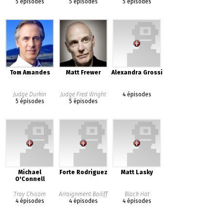
5 épisodes
5 épisodes
5 épisodes
Tom Amandes
Matt Frewer
Alexandra Grossi
Judge Durkin
Judge Fred Wright
4 épisodes
5 épisodes
5 épisodes
Michael
Forte Rodriguez
Matt Lasky
O'Connell
Troy Chisom
Arraignment Bailiff
Black Hat
4 épisodes
4 épisodes
4 épisodes