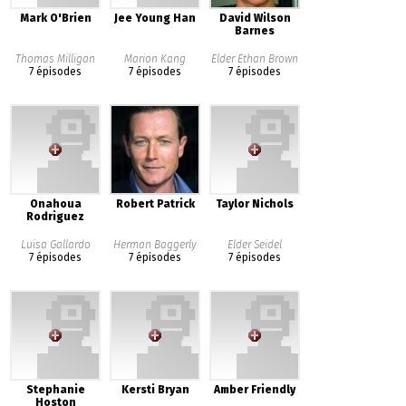
Mark O'Brien
Jee Young Han
David Wilson
Barnes
Thomas Milligan
Marion Kang
Elder Ethan Brown
7 épisodes
7 épisodes
7 épisodes
Onahoua
Robert Patrick
Taylor Nichols
Rodriguez
Luisa Gallardo
Herman Baggerly
Elder Seidel
7 épisodes
7 épisodes
7 épisodes
Stephanie
Kersti Bryan
Amber Friendly
Hoston