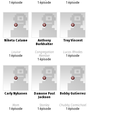
1 épisode
1 épisode
1 épisode
Niketa Calame
Anthony
Troy Vincent
Burkhalter
Louise
Congregation
Lucas Rhodes
1 épisode
Member
1 épisode
1 épisode
Carly Nykanen
Damone Paul
Bobby Gutierrez
Jackson
Mom
Stanley
Chubby Carmichael
1 épisode
1 épisode
1 épisode