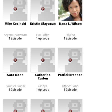
Mike Kosinski
Kristin Slaysman
Dana L. Wilson
Seymour Barston
Eva Griffin
Edwina
1 épisode
1 épisode
1 épisode
Sara Mann
Catherine
Patrick Brennan
Carlen
Sunny's Singer
Gladys
Officer Cobb
1 épisode
1 épisode
1 épisode