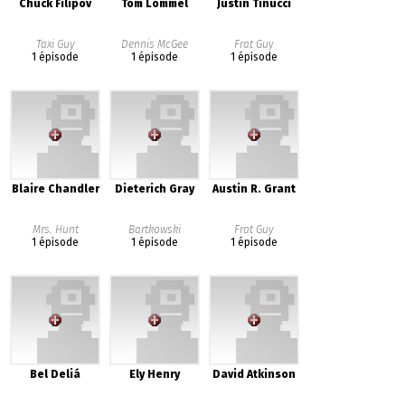
Chuck Filipov
Tom Lommel
Justin Tinucci
Taxi Guy
Dennis McGee
Frat Guy
1 épisode
1 épisode
1 épisode
Blaire Chandler
Dieterich Gray
Austin R. Grant
Mrs. Hunt
Bartkowski
Frat Guy
1 épisode
1 épisode
1 épisode
Bel Deliá
Ely Henry
David Atkinson