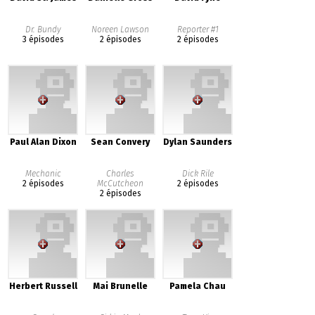
Dr. Bundy
Noreen Lawson
Reporter #1
3 épisodes
2 épisodes
2 épisodes
Paul Alan Dixon
Sean Convery
Dylan Saunders
Mechanic
Charles
Dick Rile
2 épisodes
McCutcheon
2 épisodes
2 épisodes
Herbert Russell
Mai Brunelle
Pamela Chau