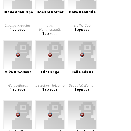
Tunde Adebimpe
Howard Korder
Dave Beaudrie
Singing Preacher
Julian
Traffic Cop
1 épisode
Hammersmith
1 épisode
1 épisode
Mike O'Gorman
Eric Lange
Belle Adams
Walt LeBaron
Detective Holcomb
Beautiful Woman
1 épisode
1 épisode
1 épisode