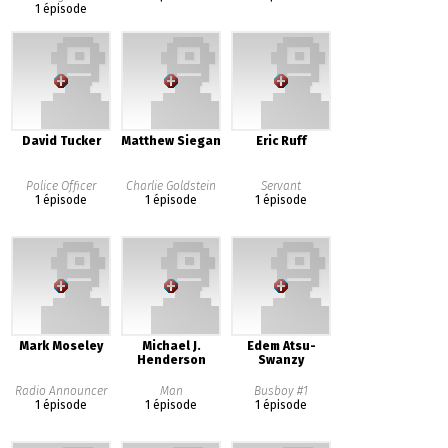
1 épisode
David Tucker
Matthew Siegan
Eric Ruff
Police Officer
Charlie Goldstein
Servant
1 épisode
1 épisode
1 épisode
Mark Moseley
Michael J.
Edem Atsu-
Henderson
Swanzy
Radio Announcer
Man
Busboy #1
1 épisode
1 épisode
1 épisode