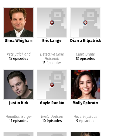
Shea Whigham
Eric Lange
Diarra Kilpatrick
Pete Strickland
Detective Gene
Clara Drake
15 épisodes
Holcomb
13 épisodes
15 épisodes
Justin Kirk
Gayle Rankin
Molly Ephraim
Hamilton Burger
Emily Dodson
Hazel Prystock
11 épisodes
10 épisodes
9 épisodes