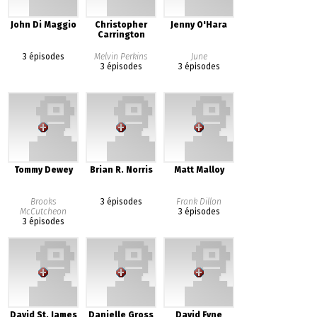
John Di Maggio
Christopher
Jenny O'Hara
Carrington
3 épisodes
Melvin Perkins
June
3 épisodes
3 épisodes
Tommy Dewey
Brian R. Norris
Matt Malloy
Brooks
3 épisodes
Frank Dillon
McCutcheon
3 épisodes
3 épisodes
David St. James
Danielle Gross
David Fyne