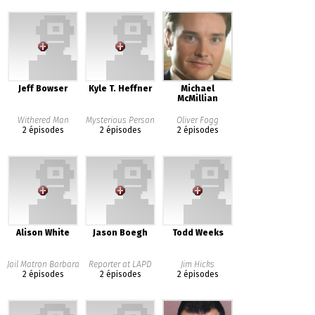
Jeff Bowser
Kyle T. Heffner
Michael
McMillian
Withered Man
Mysterious Person
Oliver Fogg
2 épisodes
2 épisodes
2 épisodes
Alison White
Jason Boegh
Todd Weeks
Jail Matron Barbara
Reporter at LAPD
Jim Hicks
2 épisodes
2 épisodes
2 épisodes