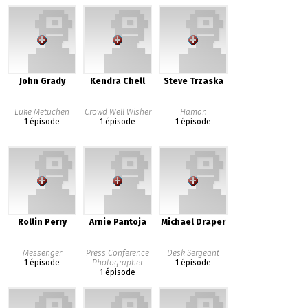
John Grady
Kendra Chell
Steve Trzaska
Luke Metuchen
Crowd Well Wisher
Haman
1 épisode
1 épisode
1 épisode
Rollin Perry
Arnie Pantoja
Michael Draper
Messenger
Press Conference
Desk Sergeant
1 épisode
Photographer
1 épisode
1 épisode