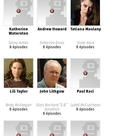
Katherine
Andrew Howard
Tatiana Maslany
Waterston
Ginny Aimes
Detective Ennis
Sister Alice
8 épisodes
8 épisodes
8 épisodes
Lili Taylor
John Lithgow
Paul Raci
Birdy McKeegan
Elias Birchard “E.B.”
Lydell McCutcheon
8 épisodes
Jonathan
8 épisodes
8 épisodes