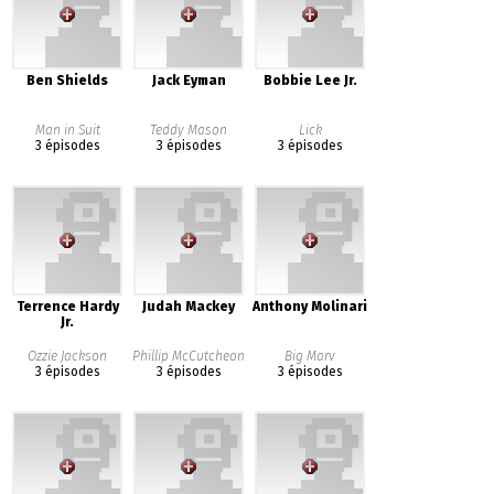
Ben Shields
Jack Eyman
Bobbie Lee Jr.
Man in Suit
Teddy Mason
Lick
3 épisodes
3 épisodes
3 épisodes
Terrence Hardy
Judah Mackey
Anthony Molinari
Jr.
Ozzie Jackson
Phillip McCutcheon
Big Marv
3 épisodes
3 épisodes
3 épisodes