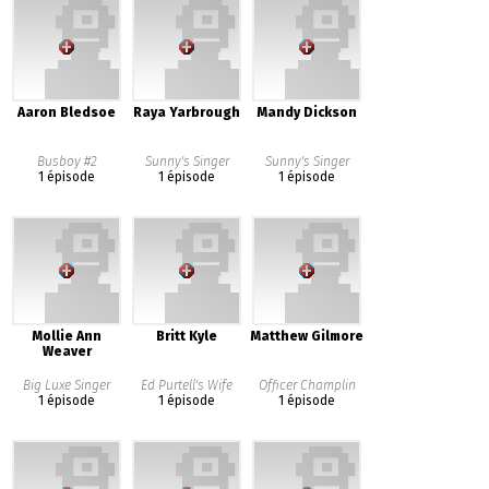
Aaron Bledsoe
Raya Yarbrough
Mandy Dickson
Busboy #2
Sunny's Singer
Sunny's Singer
1 épisode
1 épisode
1 épisode
Mollie Ann
Britt Kyle
Matthew Gilmore
Weaver
Big Luxe Singer
Ed Purtell's Wife
Officer Champlin
1 épisode
1 épisode
1 épisode