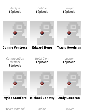
Acolyte
Cabbie
Lawyer
1 épisode
1 épisode
1 épisode
Connie Ventress
Edward Hong
Travis Goodman
Congregation
Hotel Clerk
Laywer
Member
1 épisode
1 épisode
1 épisode
Myles Cranford
Michael Canetty
Andy Cameron
Steven Marshall
Judge
Lawyer