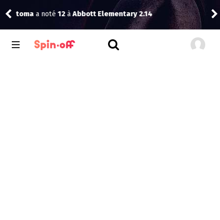
Vic
toma
a noté
12
à
Abbott Elementary 2.14