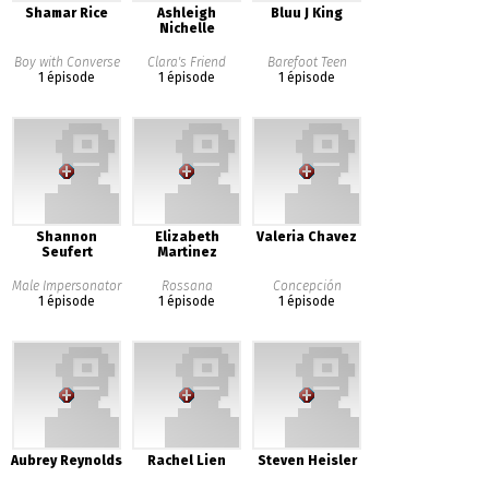
Shamar Rice
Ashleigh
Bluu J King
Nichelle
Boy with Converse
Clara's Friend
Barefoot Teen
1 épisode
1 épisode
1 épisode
Shannon
Elizabeth
Valeria Chavez
Seufert
Martinez
Male Impersonator
Rossana
Concepción
1 épisode
1 épisode
1 épisode
Aubrey Reynolds
Rachel Lien
Steven Heisler