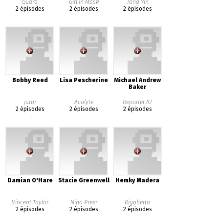
Guard
Girl in Mask
Tang Yin
2 épisodes
2 épisodes
2 épisodes
Bobby Reed
Lisa Pescherine
Michael Andrew
Baker
Juror
Acolyte
Reporter #2
2 épisodes
2 épisodes
2 épisodes
Damian O'Hare
Stacie Greenwell
Hemky Madera
Vincent Taylor
Nina Preer
Rigoberto
2 épisodes
2 épisodes
2 épisodes