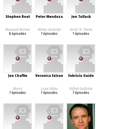
Stephen Root
Peter Mendoza
Jen Tullock
Maynard Barnes
Mateo Gallardo
Anita St. Pierre
8 épisodes
7 épisodes
7 épisodes
Jon Chaffin
Veronica Falcon
Fabrizio Guido
Morris
Lupe Gibbs
Rafael Gallardo
7 épisodes
7 épisodes
7 épisodes