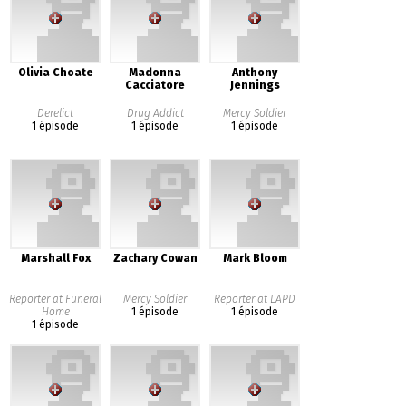
Olivia Choate
Madonna
Anthony
Cacciatore
Jennings
Derelict
Drug Addict
Mercy Soldier
1 épisode
1 épisode
1 épisode
Marshall Fox
Zachary Cowan
Mark Bloom
Reporter at Funeral
Mercy Soldier
Reporter at LAPD
Home
1 épisode
1 épisode
1 épisode