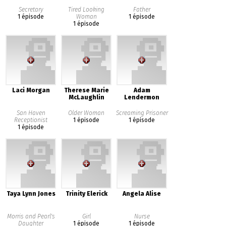
Secretary
Tired Looking
Father
1 épisode
Woman
1 épisode
1 épisode
Laci Morgan
Therese Marie
Adam
McLaughlin
Lendermon
San Haven
Older Woman
Screaming Prisoner
Receptionist
1 épisode
1 épisode
1 épisode
Taya Lynn Jones
Trinity Elerick
Angela Alise
Morris and Pearl's
Girl
Nurse
Daughter
1 épisode
1 épisode