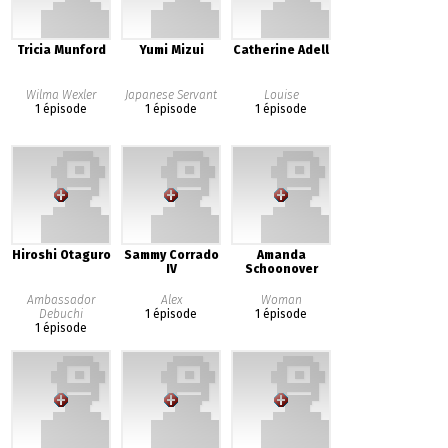
Tricia Munford
Yumi Mizui
Catherine Adell
Wilma Wexler
Japanese Servant
Louise
1 épisode
1 épisode
1 épisode
Hiroshi Otaguro
Sammy Corrado
Amanda
IV
Schoonover
Ambassador
Alex
Woman
Debuchi
1 épisode
1 épisode
1 épisode