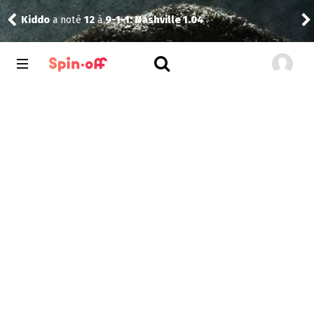
Kiddo
a noté
12
à
9-1-1: Nashville 1.04
Pud