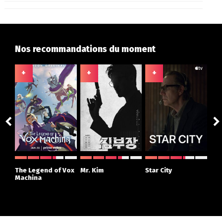
Nos recommandations du moment
+
+
+
+
ght
The Legend of Vox
Mr. Kim
Star City
The
r
Machina