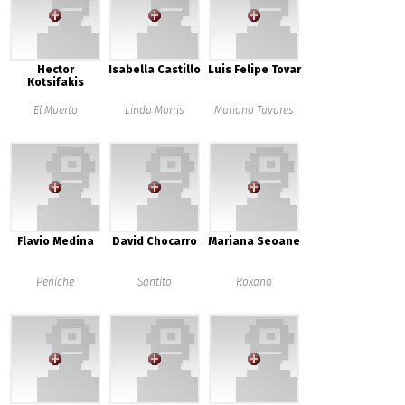
Hector
Isabella Castillo
Luis Felipe Tovar
Kotsifakis
El Muerto
Linda Morris
Mariano Tavares
Flavio Medina
David Chocarro
Mariana Seoane
Peniche
Santito
Roxana