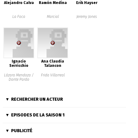
Alejandro Calva
Ramón Medína
Erik Hayser
La Foca
Marcial
Jeremy Jones
Ignacio
Ana Claudia
Serricchio
Talancon
Lázaro Mendoza /
Frida Villarreal
Dante Pardo
RECHERCHER UN ACTEUR
EPISODES DE LA SAISON 1
PUBLICITÉ