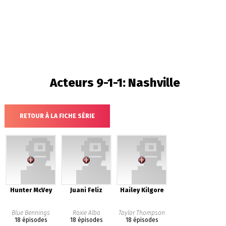
Acteurs
9-1-1: Nashville
RETOUR À LA FICHE SÉRIE
Hunter McVey
Juani Feliz
Hailey Kilgore
Blue Bennings
Roxie Alba
Taylor Thompson
18 épisodes
18 épisodes
18 épisodes