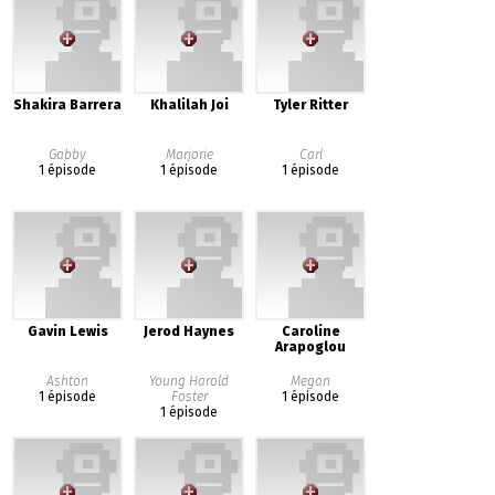
Shakira Barrera
Khalilah Joi
Tyler Ritter
Gabby
Marjorie
Carl
1 épisode
1 épisode
1 épisode
Gavin Lewis
Jerod Haynes
Caroline
Arapoglou
Ashton
Young Harold
Megan
1 épisode
Foster
1 épisode
1 épisode