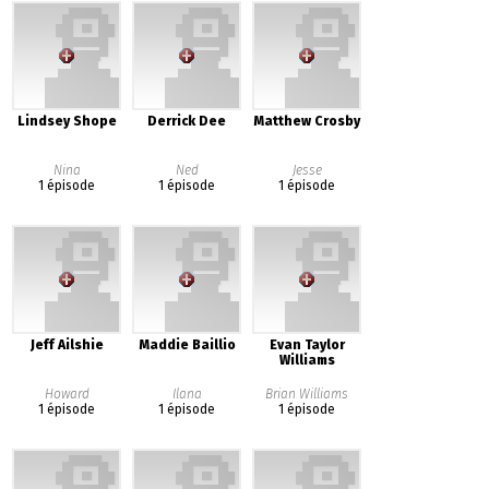
Lindsey Shope
Derrick Dee
Matthew Crosby
Nina
Ned
Jesse
1 épisode
1 épisode
1 épisode
Jeff Ailshie
Maddie Baillio
Evan Taylor
Williams
Howard
Ilana
Brian Williams
1 épisode
1 épisode
1 épisode