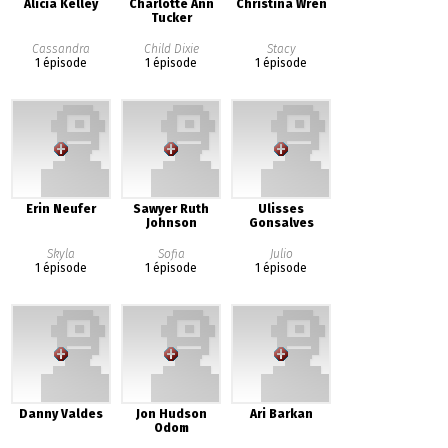
Alicia Kelley
Charlotte Ann
Christina Wren
Tucker
Cassandra
Child Dixie
Stacy
1 épisode
1 épisode
1 épisode
Erin Neufer
Sawyer Ruth
Ulisses
Johnson
Gonsalves
Skyla
Sofia
Julio
1 épisode
1 épisode
1 épisode
Danny Valdes
Jon Hudson
Ari Barkan
Odom