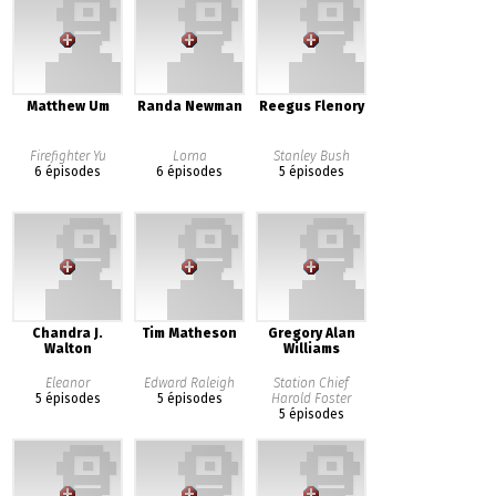
Matthew Um
Randa Newman
Reegus Flenory
Firefighter Yu
Lorna
Stanley Bush
6 épisodes
6 épisodes
5 épisodes
Chandra J.
Tim Matheson
Gregory Alan
Walton
Williams
Eleanor
Edward Raleigh
Station Chief
5 épisodes
5 épisodes
Harold Foster
5 épisodes