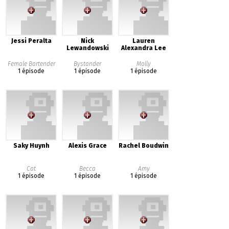
Jessi Peralta
Nick
Lauren
Lewandowski
Alexandra Lee
Female Bartender
Bystander
Molly
1 épisode
1 épisode
1 épisode
Saky Huynh
Alexis Grace
Rachel Boudwin
Cat
Becca
Amy
1 épisode
1 épisode
1 épisode