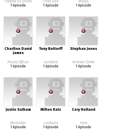
Freddie O'Connell
Child Don
Margo
1 épisode
1 épisode
1 épisode
Charlton David
Tony Bottorff
Stephan Jones
James
Parole Officer
Landlord
Andrew Clarke
1 épisode
1 épisode
1 épisode
Justin Sulham
Milton Katz
Cory Holland
Bartender
Lookyloo
Herb
1 épisode
1 épisode
1 épisode