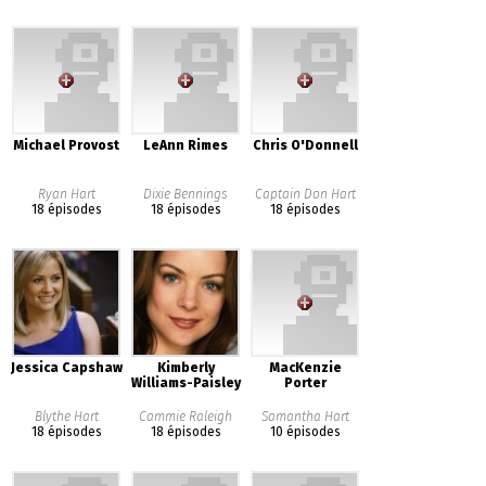
Michael Provost
LeAnn Rimes
Chris O'Donnell
Ryan Hart
Dixie Bennings
Captain Don Hart
18 épisodes
18 épisodes
18 épisodes
Jessica Capshaw
Kimberly
MacKenzie
Williams-Paisley
Porter
Blythe Hart
Cammie Raleigh
Samantha Hart
18 épisodes
18 épisodes
10 épisodes