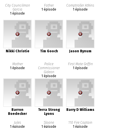
City Councilman
Father
Comptroller Atkins
Garcia
1 épisode
1 épisode
1 épisode
Nikki Christie
Tim Gooch
Jason Bynum
Mother
Police
First Mate Griffin
1 épisode
Commissioner
1 épisode
Gideon
1 épisode
Barron
Terra Strong
Barry D Williams
Boedecker
Lyons
Jules
Sloane
110 Fire Captain
1 épisode
1 épisode
1 épisode