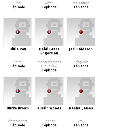
Dad
Mitch
Joe Kenton
1 épisode
1 épisode
1 épisode
Billie Roy
Heidi Grace
Jaci Calderon
Engerman
Faith
Mabel Plemons
Lifeguard
1 épisode
(HautCh!x)
1 épisode
1 épisode
Burke Brown
Austin Woods
Rashal James
Victor Plante
Tanner
Tray
1 épisode
1 épisode
1 épisode