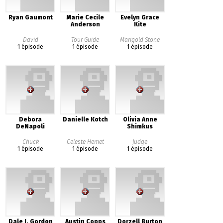
Ryan Gaumont
Marie Cecile
Evelyn Grace
Anderson
Kite
David
Tour Guide
Marigold Stone
1 épisode
1 épisode
1 épisode
Debora
Danielle Kotch
Olivia Anne
DeNapoli
Shimkus
Chuck
Celeste Hemet
Judge
1 épisode
1 épisode
1 épisode
Dale J. Gordon
Austin Copps
Dorzell Burton