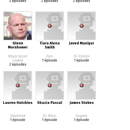
2 épisodes
2 épisodes
2 épisodes
Glenn
Tiara Alena
Javed Maniyar
Morshower
Smith
Mayor Jason
Fran
Dr. Pailoor
Lowery
1 épisode
1 épisode
2 épisodes
Lauren Hutchins
Shazia Pascal
James Stokes
Stephanie
Dr. Ribas
Eugene
1 épisode
1 épisode
1 épisode