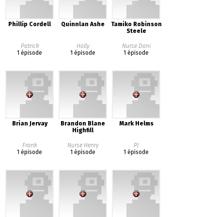
Phillip Cordell
Quinnlan Ashe
Tamiko Robinson
Steele
Patrick
Holly
Nurse Dani
1 épisode
1 épisode
1 épisode
Brian Jervay
Brandon Blane
Mark Helms
Highfill
Frank
Nurse Henry
PJ
1 épisode
1 épisode
1 épisode