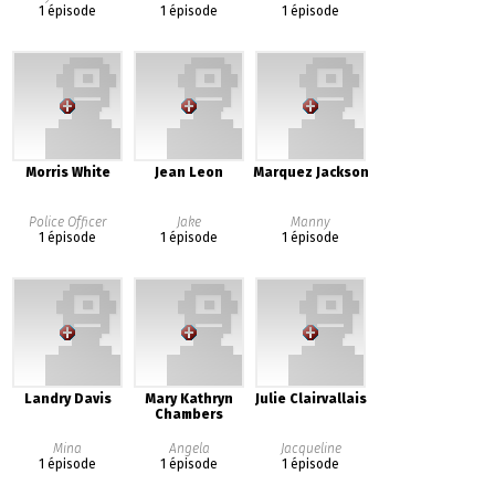
1 épisode
1 épisode
1 épisode
Morris White
Jean Leon
Marquez Jackson
Police Officer
Jake
Manny
1 épisode
1 épisode
1 épisode
Landry Davis
Mary Kathryn
Julie Clairvallais
Chambers
Mina
Angela
Jacqueline
1 épisode
1 épisode
1 épisode