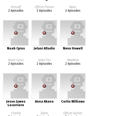
Himself
Officer Florian
Beau
2 épisodes
2 épisodes
2 épisodes
Noah Cyrus
Jelani Alladin
Neva Howell
Noah Cyrus
Jalen Fox
MeeMaw
2 épisodes
2 épisodes
2 épisodes
Jesse James
Anna Akana
Curtis Williams
Locorriere
Charlie
Elena
Officer Gaines