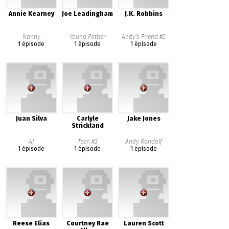
Annie Kearney
Joe Leadingham
J.K. Robbins
Nanny
Young Father
Andy's Friend #2
1 épisode
1 épisode
1 épisode
Juan Silva
Carlyle
Jake Jones
Strickland
AJ
Teen #3
Andy Randolf
1 épisode
1 épisode
1 épisode
Reese Elias
Courtney Rae
Lauren Scott