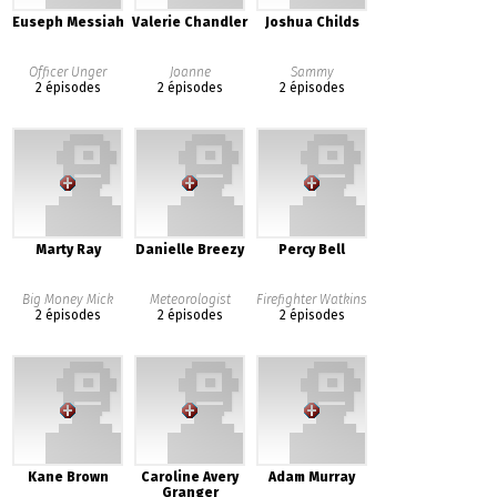
Euseph Messiah
Valerie Chandler
Joshua Childs
Officer Unger
Joanne
Sammy
2 épisodes
2 épisodes
2 épisodes
Marty Ray
Danielle Breezy
Percy Bell
Big Money Mick
Meteorologist
Firefighter Watkins
2 épisodes
2 épisodes
2 épisodes
Kane Brown
Caroline Avery
Adam Murray
Granger