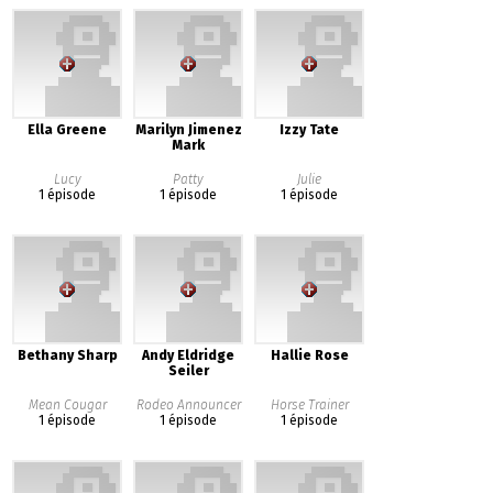
Ella Greene
Marilyn Jimenez
Izzy Tate
Mark
Lucy
Patty
Julie
1 épisode
1 épisode
1 épisode
Bethany Sharp
Andy Eldridge
Hallie Rose
Seiler
Mean Cougar
Rodeo Announcer
Horse Trainer
1 épisode
1 épisode
1 épisode