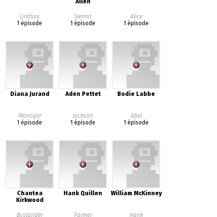
Allen
Lindsay
Sienna
Alice
1 épisode
1 épisode
1 épisode
Diana Jurand
Aden Pettet
Bodie Labbe
Manager
Jackson
Abel
1 épisode
1 épisode
1 épisode
Chantea
Hank Quillen
William McKinney
Kirkwood
Bystander
Farmer
Hank