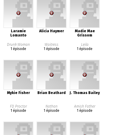
Laramie
Alicia Haymer
Madie Mae
Lomanto
Grissom
Drunk Woman
Waitress
Leila
1 épisode
1 épisode
1 épisode
Mykie Fisher
Brian Beathard
J. Thomas Bailey
FD Proctor
Nathan
Amish Father
1 épisode
1 épisode
1 épisode