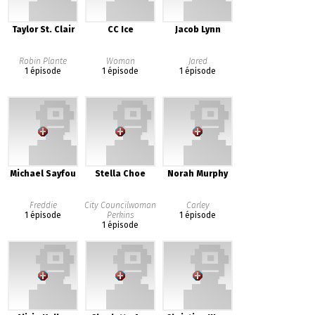
Taylor St. Clair
CC Ice
Jacob Lynn
Robin Plante
Woman
Jared
1 épisode
1 épisode
1 épisode
Michael Sayfou
Stella Choe
Norah Murphy
Freddie
City Councilwoman
Carley
1 épisode
Perkins
1 épisode
1 épisode