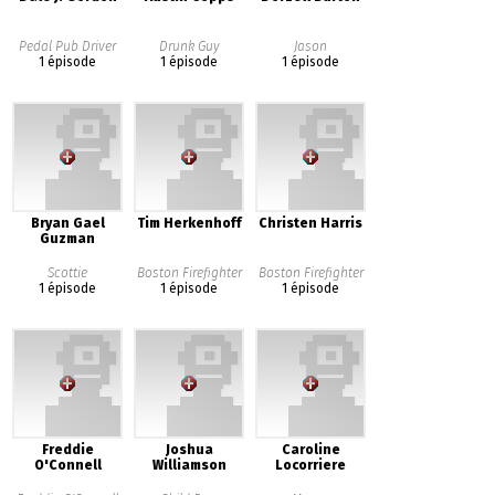
Pedal Pub Driver
Drunk Guy
Jason
1 épisode
1 épisode
1 épisode
Bryan Gael
Tim Herkenhoff
Christen Harris
Guzman
Scottie
Boston Firefighter
Boston Firefighter
1 épisode
1 épisode
1 épisode
Freddie
Joshua
Caroline
O'Connell
Williamson
Locorriere