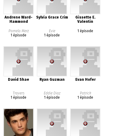
Andrene Ward-
Sylvia Grace Crim
Gissette E.
Hammond
Valentin
Pamela Merz
Evie
1 épisode
1 épisode
1 épisode
David Shae
Ryan Guzman
Evan Hofer
Travers
Eddie Diaz
Patrick
1 épisode
1 épisode
1 épisode