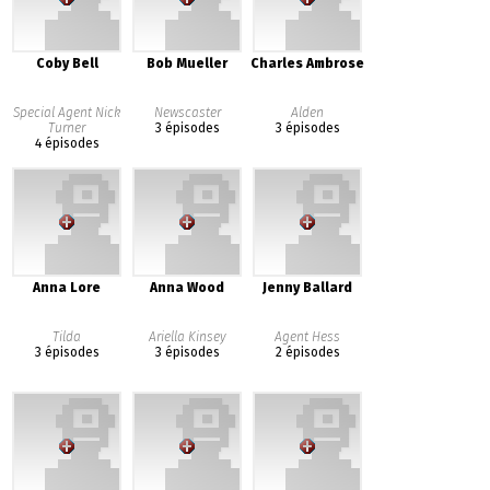
Coby Bell
Bob Mueller
Charles Ambrose
Special Agent Nick
Newscaster
Alden
Turner
3 épisodes
3 épisodes
4 épisodes
Anna Lore
Anna Wood
Jenny Ballard
Tilda
Ariella Kinsey
Agent Hess
3 épisodes
3 épisodes
2 épisodes