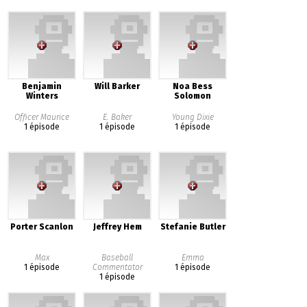
Benjamin
Will Barker
Noa Bess
Winters
Solomon
Officer Maurice
E. Baker
Young Dixie
1 épisode
1 épisode
1 épisode
Porter Scanlon
Jeffrey Hem
Stefanie Butler
Max
Baseball
Emma
1 épisode
Commentator
1 épisode
1 épisode