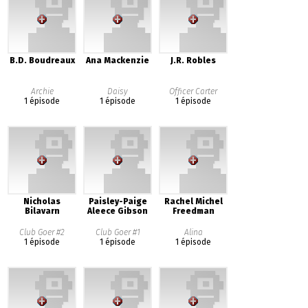
B.D. Boudreaux
Ana Mackenzie
J.R. Robles
Archie
Daisy
Officer Carter
1 épisode
1 épisode
1 épisode
Nicholas
Paisley-Paige
Rachel Michel
Bilavarn
Aleece Gibson
Freedman
Club Goer #2
Club Goer #1
Alina
1 épisode
1 épisode
1 épisode