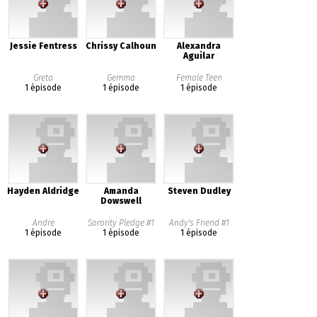
Jessie Fentress
Chrissy Calhoun
Alexandra
Aguilar
Greta
Gemma
Female Teen
1 épisode
1 épisode
1 épisode
Hayden Aldridge
Amanda
Steven Dudley
Dowswell
Andre
Sorority Pledge #1
Andy's Friend #1
1 épisode
1 épisode
1 épisode