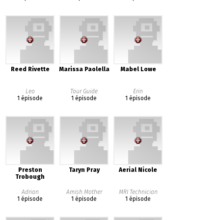
Reed Rivette
Marissa Paolella
Mabel Lowe
Leo
Tour Guide
Erin
1 épisode
1 épisode
1 épisode
Preston
Taryn Pray
Aerial Nicole
Trobough
Adrian
Amish Mother
MRI Technician
1 épisode
1 épisode
1 épisode