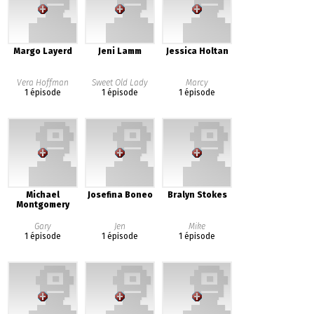
Margo Layerd
Jeni Lamm
Jessica Holtan
Vera Hoffman
Sweet Old Lady
Marcy
1 épisode
1 épisode
1 épisode
Michael
Josefina Boneo
Bralyn Stokes
Montgomery
Gary
Jen
Mike
1 épisode
1 épisode
1 épisode