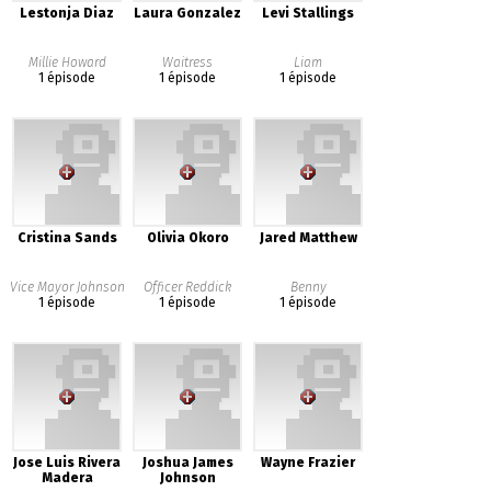
Lestonja Diaz
Laura Gonzalez
Levi Stallings
Millie Howard
Waitress
Liam
1 épisode
1 épisode
1 épisode
Cristina Sands
Olivia Okoro
Jared Matthew
Vice Mayor Johnson
Officer Reddick
Benny
1 épisode
1 épisode
1 épisode
Jose Luis Rivera
Joshua James
Wayne Frazier
Madera
Johnson