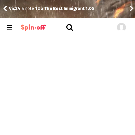
Vic24
a noté
12
à
The Best Immigrant 1.05
Sim