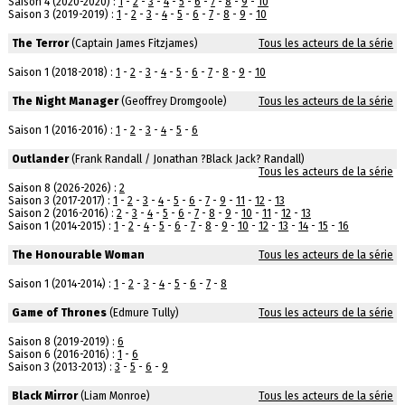
Saison 4 (2020-2020) :
1
-
2
-
3
-
4
-
5
-
6
-
7
-
8
-
9
-
10
Saison 3 (2019-2019) :
1
-
2
-
3
-
4
-
5
-
6
-
7
-
8
-
9
-
10
The Terror
(Captain James Fitzjames)
Tous les acteurs de la série
Saison 1 (2018-2018) :
1
-
2
-
3
-
4
-
5
-
6
-
7
-
8
-
9
-
10
The Night Manager
(Geoffrey Dromgoole)
Tous les acteurs de la série
Saison 1 (2016-2016) :
1
-
2
-
3
-
4
-
5
-
6
Outlander
(Frank Randall / Jonathan ?Black Jack? Randall)
Tous les acteurs de la série
Saison 8 (2026-2026) :
2
Saison 3 (2017-2017) :
1
-
2
-
3
-
4
-
5
-
6
-
7
-
9
-
11
-
12
-
13
Saison 2 (2016-2016) :
2
-
3
-
4
-
5
-
6
-
7
-
8
-
9
-
10
-
11
-
12
-
13
Saison 1 (2014-2015) :
1
-
2
-
4
-
5
-
6
-
7
-
8
-
9
-
10
-
12
-
13
-
14
-
15
-
16
The Honourable Woman
Tous les acteurs de la série
Saison 1 (2014-2014) :
1
-
2
-
3
-
4
-
5
-
6
-
7
-
8
Game of Thrones
(Edmure Tully)
Tous les acteurs de la série
Saison 8 (2019-2019) :
6
Saison 6 (2016-2016) :
1
-
6
Saison 3 (2013-2013) :
3
-
5
-
6
-
9
Black Mirror
(Liam Monroe)
Tous les acteurs de la série