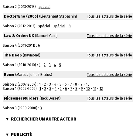
Saison 2 (2013-2013) :
spécial
Doctor Who (2005)
(Lieutenant Stepashin)
Tous les acteurs de la série
Saison 7 (2012-2013) :
spécial
-
spécial
-
8
Law & Order: UK
(Samuel Cain)
Tous les acteurs de la série
Saison 4 (2011-2011) :
6
The Deep
(Raymond)
Tous les acteurs de la série
Saison 1 (2010-2010) :
1
-
2
-
3
-
4
-
5
Rome
(Marcus Junius Brutus)
Tous les acteurs de la série
Saison 2 (2007-2007) :
1
-
2
-
3
-
4
-
5
-
6
-
7
-
8
-
9
-
10
Saison 1 (2005-2005) :
1
-
2
-
3
-
4
-
5
-
6
-
7
-
8
-
9
-
10
-
11
-
12
Midsomer Murders
(Jack Dorset)
Tous les acteurs de la série
Saison 3 (1999-2000) :
3
RECHERCHER UN AUTRE ACTEUR
PUBLICITÉ