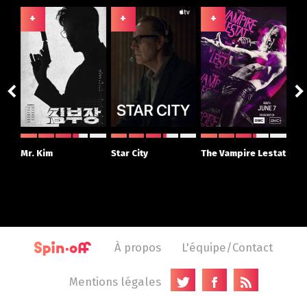
+
+
+
+
ght
Mr. Kim
Star City
The Vampire Lestat
Su
r
À propos
L'équipe/Contact
Mentions légales