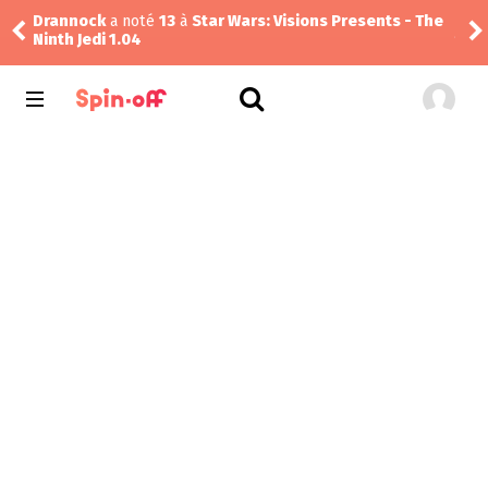
Drannock
a noté
13
à
Star Wars: Visions Presents - The
Jej
Ninth Jedi 1.04