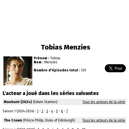
Tobias Menzies
Prénom :
Tobias
Nom :
Menzies
Nombre d'épisodes total :
129
L'acteur a joué dans les séries suivantes
Manhunt (2024)
(Edwin Stanton)
Tous les acteurs de la série
Saison 1 (2024-2024) :
1
-
2
-
3
-
4
-
5
-
6
-
7
The Crown
(Prince Philip, Duke of Edinburgh)
Tous les acteurs de la série