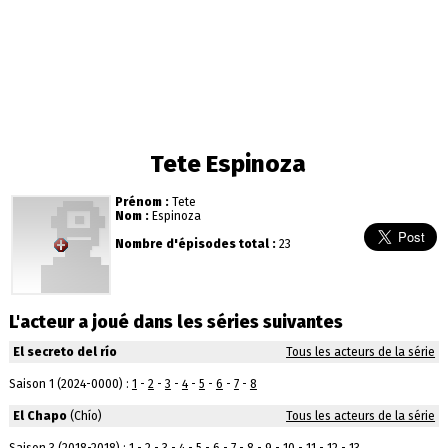
Tete Espinoza
Prénom :
Tete
Nom :
Espinoza
Nombre d'épisodes total :
23
L'acteur a joué dans les séries suivantes
El secreto del río
Tous les acteurs de la série
Saison 1 (2024-0000) :
1
-
2
-
3
-
4
-
5
-
6
-
7
-
8
El Chapo
(Chío)
Tous les acteurs de la série