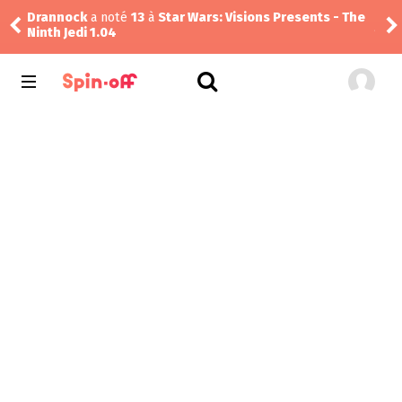
Drannock
a noté
13
à
Star Wars: Visions Presents - The
Jej
Ninth Jedi 1.04