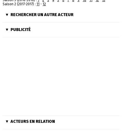
Saison 3 (2018-2018) :
1
-
2
-
3
-
4
-
5
-
6
-
7
-
8
-
9
-
10
-
11
-
12
-
13
Saison 2 (2017-2017) :
11
-
12
RECHERCHER UN AUTRE ACTEUR
PUBLICITÉ
ACTEURS EN RELATION