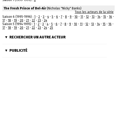
Saison 1 (1999-1999) :
6
The Fresh Prince of Bel-Air
(Nicholas "Nicky" Banks)
Tous les acteurs de la série
Saison 6 (1995-1996) :
1
-
2
-
3
-
4
-
5
-
6
-
7
-
8
-
9
-
10
-
11
-
12
-
13
-
14
-
15
-
16
-
17
-
18
-
19
-
20
-
21
-
22
-
23
-
24
Saison 5 (1994-1995) :
1
-
2
-
3
-
4
-
5
-
6
-
7
-
8
-
9
-
10
-
11
-
12
-
13
-
14
-
15
-
16
-
17
-
18
-
19
-
20
-
21
-
22
-
23
-
24
-
25
RECHERCHER UN AUTRE ACTEUR
PUBLICITÉ