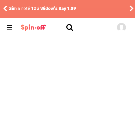
Sim
a noté
12
à
Widow’s Bay 1.09
Dra