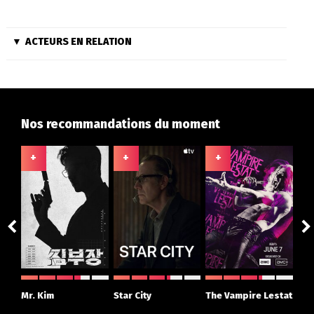
ACTEURS EN RELATION
Nos recommandations du moment
+
+
+
+
ght
Mr. Kim
Star City
The Vampire Lestat
Su
r