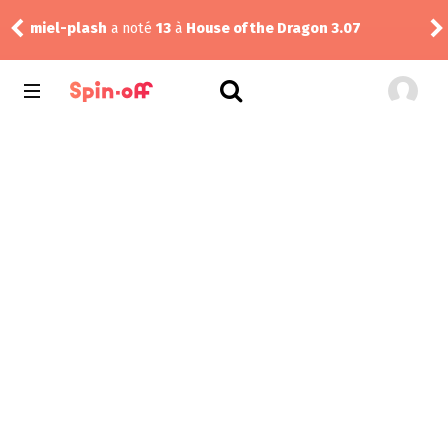
miel-plash
a noté
13
à
House of the Dragon 3.07
rink