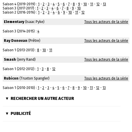
Saison 4 (2019-2019) :
1
-
2
-
3
-
4
-
5
-
6
-
7
-
8
-
9
-
10
-
11
-
12
-
13
Saison 3 (2017-2017) :
1
-
2
-
3
-
4
-
6
-
7
-
8
-
9
-
10
Saison 2 (2016-2016) :
1
-
2
-
3
-
4
-
6
-
9
-
10
-
11
-
12
Elementary
(Isaac Pyke)
Tous les acteurs de la série
Saison 3 (2014-2015) :
4
Ray Donovan
(Prêtre)
Tous les acteurs de la série
Saison 1 (2013-2013) :
8
-
10
-
11
Smash
(Jerry Rand)
Tous les acteurs de la série
Saison 1 (2012-2012) :
1
-
3
-
8
-
12
Rubicon
(Truxton Spangler)
Tous les acteurs de la série
Saison 1 (2010-2010) :
1
-
2
-
3
-
4
-
5
-
6
-
7
-
8
-
9
-
10
-
11
-
12
-
13
RECHERCHER UN AUTRE ACTEUR
PUBLICITÉ