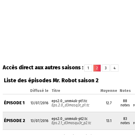
Accès direct aux autres saisons :
1
2
3
4
Liste des épisodes Mr. Robot saison 2
Diffusé le
Titre
Moyenne
Notes
eps2.0_unm4sk-pt1.tc
88
ÉPISODE 1
13/07/2016
12.7
Eps.2.0_d3masq3r_p1.tc
notes
r
eps2.0_unm4sk-pt2.tc
83
ÉPISODE 2
13/07/2016
13.1
Eps.2.1_d3masqu3r_p2.tc
notes
r