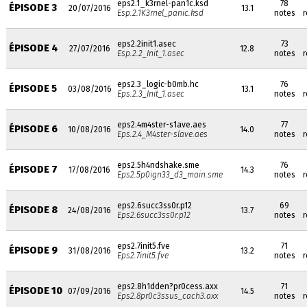
eps2.1_k3rnel-pan1c.ksd
78
ÉPISODE 3
20/07/2016
13.1
Esp.2.1K3rnel_panic.ksd
notes
r
eps2.2init1.asec
73
ÉPISODE 4
27/07/2016
12.8
Esp.2.2_Init_1.asec
notes
r
eps2.3_logic-b0mb.hc
76
ÉPISODE 5
03/08/2016
13.1
Eps.2.3_Init_1.asec
notes
r
eps2.4m4ster-s1ave.aes
77
ÉPISODE 6
10/08/2016
14.0
Eps.2.4_M4ster-slave.aes
notes
r
eps2.5h4ndshake.sme
76
ÉPISODE 7
17/08/2016
14.3
Eps2.5p0ign33_d3_main.sme
notes
r
eps2.6succ3ss0r.p12
69
ÉPISODE 8
24/08/2016
13.7
Eps2.6succ3ss0r.p12
notes
r
eps2.7init5.fve
71
ÉPISODE 9
31/08/2016
13.2
Eps2.7init5.fve
notes
r
eps2.8h1dden?pr0cess.axx
71
ÉPISODE 10
07/09/2016
14.5
Eps2.8pr0c3ssus_cach3.axx
notes
r