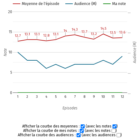
Moyenne de l'épisode
Audience (M)
Ma note
20
…
14.5
14.5
14.3
14.3
14
14
13.7
13.7
15
…
13.6
13.6
13.5
13.5
13.2
13.2
13.1
13.1
13.1
13.1
13.1
13.1
12.8
12.8
12.7
12.7
Audience (M)
Note
10
…
5
…
0
…
1
2
3
4
5
6
7
8
9
10
11
12
Episodes
Afficher la courbe des moyennes :
(avec les notes
)
Afficher la courbe de mes notes :
(avec les notes
)
Afficher la courbe des audiences :
(avec les audiences
)