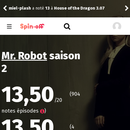
miel-plash
a noté
13
à
House of the Dragon 3.07
rinker
Mr. Robot
saison
2
13,50
(904
/20
notes épisodes
)
13,50
(4