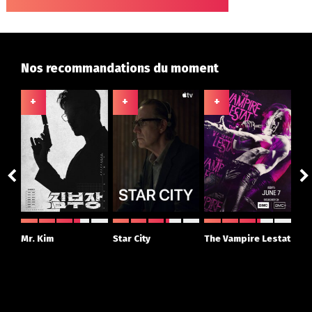
Nos recommandations du moment
+
+
+
+
ght
Mr. Kim
Star City
The Vampire Lestat
Su
r