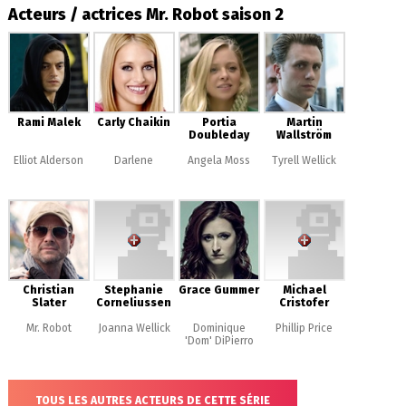
Acteurs / actrices Mr. Robot saison 2
Rami Malek
Carly Chaikin
Portia
Martin
Doubleday
Wallström
Elliot Alderson
Darlene
Angela Moss
Tyrell Wellick
Christian
Stephanie
Grace Gummer
Michael
Slater
Corneliussen
Cristofer
Mr. Robot
Joanna Wellick
Dominique
Phillip Price
'Dom' DiPierro
TOUS LES AUTRES ACTEURS DE CETTE SÉRIE