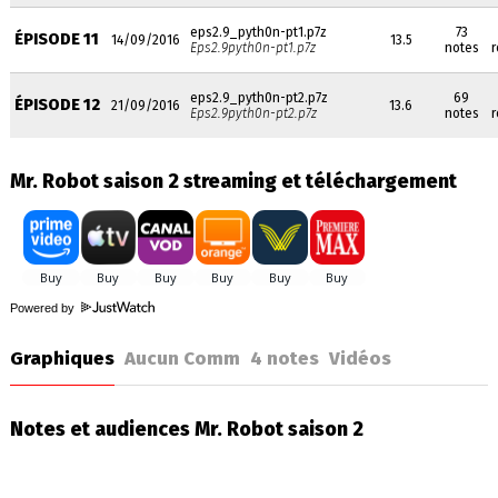
eps2.9_pyth0n-pt1.p7z
73
ÉPISODE 11
14/09/2016
13.5
Eps2.9pyth0n-pt1.p7z
notes
r
eps2.9_pyth0n-pt2.p7z
69
ÉPISODE 12
21/09/2016
13.6
Eps2.9pyth0n-pt2.p7z
notes
r
Mr. Robot saison 2 streaming et téléchargement
Powered by
Graphiques
Aucun Comm
4
notes
Vidéos
Notes et audiences Mr. Robot saison 2