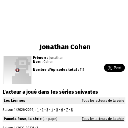
Jonathan Cohen
Prénom :
Jonathan
Nom :
Cohen
Nombre d'épisodes total :
115
L'acteur a joué dans les séries suivantes
Les Lionnes
Tous les acteurs de la série
Saison 1 (2026-2026) :
1
-
2
-
3
-
4
-
5
-
6
-
7
-
8
Pamela Rose, la série
(Le pape)
Tous les acteurs de la série