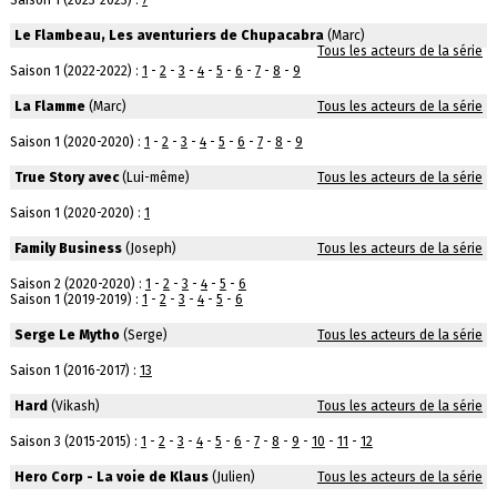
Saison 1 (2023-2023) :
7
Le Flambeau, Les aventuriers de Chupacabra
(Marc)
Tous les acteurs de la série
Saison 1 (2022-2022) :
1
-
2
-
3
-
4
-
5
-
6
-
7
-
8
-
9
La Flamme
(Marc)
Tous les acteurs de la série
Saison 1 (2020-2020) :
1
-
2
-
3
-
4
-
5
-
6
-
7
-
8
-
9
True Story avec
(Lui-même)
Tous les acteurs de la série
Saison 1 (2020-2020) :
1
Family Business
(Joseph)
Tous les acteurs de la série
Saison 2 (2020-2020) :
1
-
2
-
3
-
4
-
5
-
6
Saison 1 (2019-2019) :
1
-
2
-
3
-
4
-
5
-
6
Serge Le Mytho
(Serge)
Tous les acteurs de la série
Saison 1 (2016-2017) :
13
Hard
(Vikash)
Tous les acteurs de la série
Saison 3 (2015-2015) :
1
-
2
-
3
-
4
-
5
-
6
-
7
-
8
-
9
-
10
-
11
-
12
Hero Corp - La voie de Klaus
(Julien)
Tous les acteurs de la série