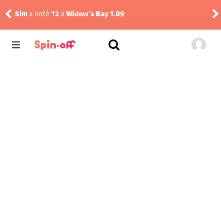
Sim
a noté
12
à
Widow’s Bay 1.09
Dra