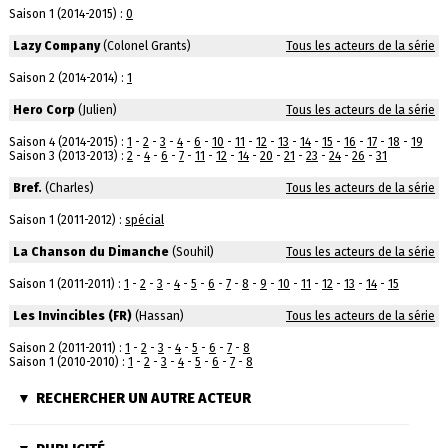
Saison 1 (2014-2015) :
0
Lazy Company
(Colonel Grants)
Tous les acteurs de la série
Saison 2 (2014-2014) :
1
Hero Corp
(Julien)
Tous les acteurs de la série
Saison 4 (2014-2015) :
1
-
2
-
3
-
4
-
6
-
10
-
11
-
12
-
13
-
14
-
15
-
16
-
17
-
18
-
19
Saison 3 (2013-2013) :
2
-
4
-
6
-
7
-
11
-
12
-
14
-
20
-
21
-
23
-
24
-
26
-
31
Bref.
(Charles)
Tous les acteurs de la série
Saison 1 (2011-2012) :
spécial
La Chanson du Dimanche
(Souhil)
Tous les acteurs de la série
Saison 1 (2011-2011) :
1
-
2
-
3
-
4
-
5
-
6
-
7
-
8
-
9
-
10
-
11
-
12
-
13
-
14
-
15
Les Invincibles (FR)
(Hassan)
Tous les acteurs de la série
Saison 2 (2011-2011) :
1
-
2
-
3
-
4
-
5
-
6
-
7
-
8
Saison 1 (2010-2010) :
1
-
2
-
3
-
4
-
5
-
6
-
7
-
8
RECHERCHER UN AUTRE ACTEUR