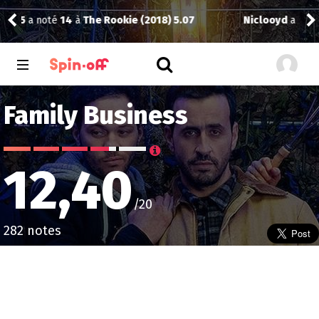
Niclooyd
a noté
12
à
Fallout 2.05
Vic
Family Business
12,40
/20
282 notes