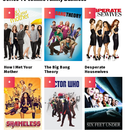
+
+
+
How I Met Your
The Big Bang
Desperate
Mother
Theory
Housewives
+
+
+