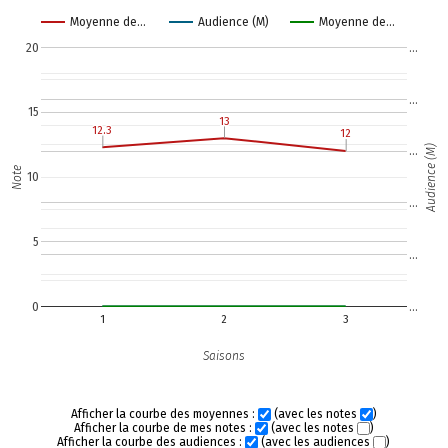
Moyenne de…
Audience (M)
Moyenne de…
20
…
…
15
13
13
12.3
12.3
12
12
Audience (M)
…
Note
10
…
5
…
0
…
1
2
3
Saisons
Afficher la courbe des moyennes :
(avec les notes
)
Afficher la courbe de mes notes :
(avec les notes
)
Afficher la courbe des audiences :
(avec les audiences
)