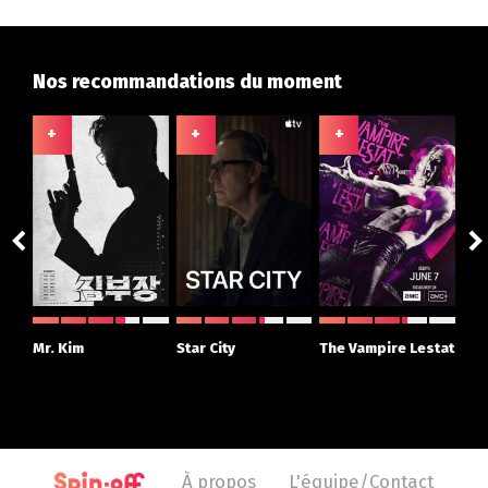
Nos recommandations du moment
+
+
+
+
ght
Mr. Kim
Star City
The Vampire Lestat
Su
r
À propos
L'équipe/Contact