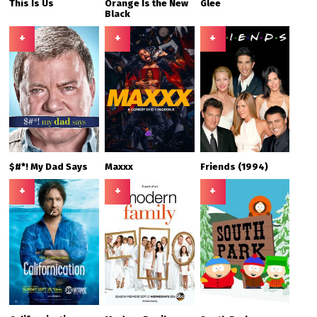
This Is Us
Orange Is the New
Glee
Black
+
+
+
$#*! My Dad Says
Maxxx
Friends (1994)
+
+
+