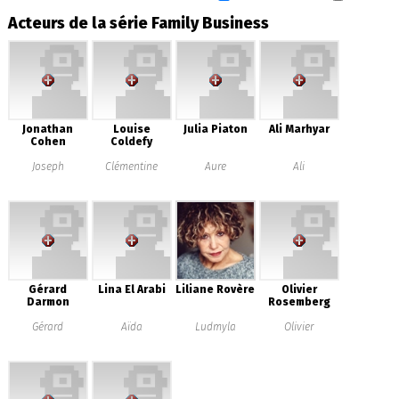
Acteurs de la série Family Business
Jonathan
Louise
Julia Piaton
Ali Marhyar
Cohen
Coldefy
Joseph
Clémentine
Aure
Ali
Gérard
Lina El Arabi
Liliane Rovère
Olivier
Darmon
Rosemberg
Gérard
Aïda
Ludmyla
Olivier