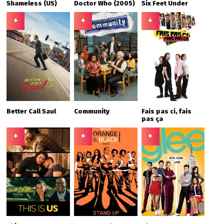
Shameless (US)
Doctor Who (2005)
Six Feet Under
+
+
+
Better Call Saul
Community
Fais pas ci, fais
pas ça
+
+
+