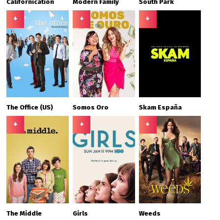
Californication
Modern Family
South Park
+
+
+
The Office (US)
Somos Oro
Skam España
+
+
+
The Middle
Girls
Weeds