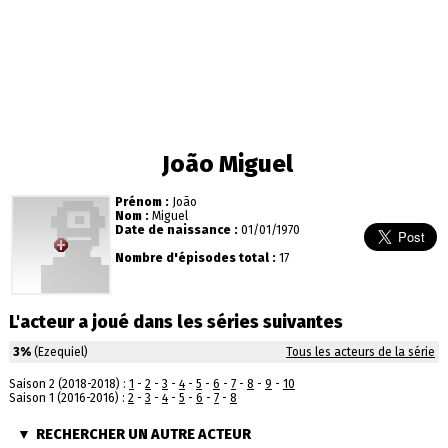
João Miguel
Prénom :
João
Nom :
Miguel
Date de naissance :
01/01/1970
Nombre d'épisodes total :
17
L'acteur a joué dans les séries suivantes
3%
(Ezequiel)
Tous les acteurs de la série
Saison 2 (2018-2018) :
1
-
2
-
3
-
4
-
5
-
6
-
7
-
8
-
9
-
10
Saison 1 (2016-2016) :
2
-
3
-
4
-
5
-
6
-
7
-
8
RECHERCHER UN AUTRE ACTEUR