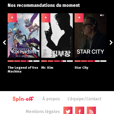
Nos recommandations du moment
+
+
+
+
ght
The Legend of Vox
Mr. Kim
Star City
The
r
Machina
À propos
L'équipe/Contact
Mentions légales