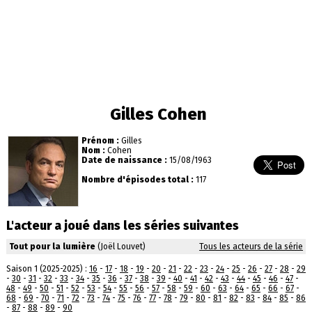
Gilles Cohen
Prénom :
Gilles
Nom :
Cohen
Date de naissance :
15/08/1963
Nombre d'épisodes total :
117
L'acteur a joué dans les séries suivantes
Tout pour la lumière
(Joël Louvet)
Tous les acteurs de la série
Saison 1 (2025-2025) :
16
-
17
-
18
-
19
-
20
-
21
-
22
-
23
-
24
-
25
-
26
-
27
-
28
-
29
-
30
-
31
-
32
-
33
-
34
-
35
-
36
-
37
-
38
-
39
-
40
-
41
-
42
-
43
-
44
-
45
-
46
-
47
-
48
-
49
-
50
-
51
-
52
-
53
-
54
-
55
-
56
-
57
-
58
-
59
-
60
-
63
-
64
-
65
-
66
-
67
-
68
-
69
-
70
-
71
-
72
-
73
-
74
-
75
-
76
-
77
-
78
-
79
-
80
-
81
-
82
-
83
-
84
-
85
-
86
-
87
-
88
-
89
-
90