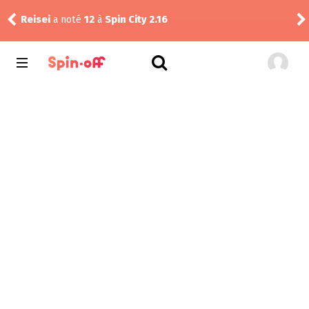
Reisei
a noté
12
à
Spin City 2.16
Thib