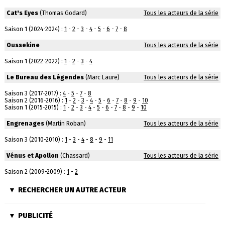
Cat's Eyes
(Thomas Godard)
Tous les acteurs de la série
Saison 1 (2024-2024) :
1
-
2
-
3
-
4
-
5
-
6
-
7
-
8
Oussekine
Tous les acteurs de la série
Saison 1 (2022-2022) :
1
-
2
-
3
-
4
Le Bureau des Légendes
(Marc Laure)
Tous les acteurs de la série
Saison 3 (2017-2017) :
4
-
5
-
7
-
8
Saison 2 (2016-2016) :
1
-
2
-
3
-
4
-
5
-
6
-
7
-
8
-
9
-
10
Saison 1 (2015-2015) :
1
-
2
-
3
-
4
-
5
-
6
-
7
-
8
-
9
-
10
Engrenages
(Martin Roban)
Tous les acteurs de la série
Saison 3 (2010-2010) :
1
-
3
-
4
-
8
-
9
-
11
Vénus et Apollon
(Chassard)
Tous les acteurs de la série
Saison 2 (2009-2009) :
1
-
2
RECHERCHER UN AUTRE ACTEUR
PUBLICITÉ