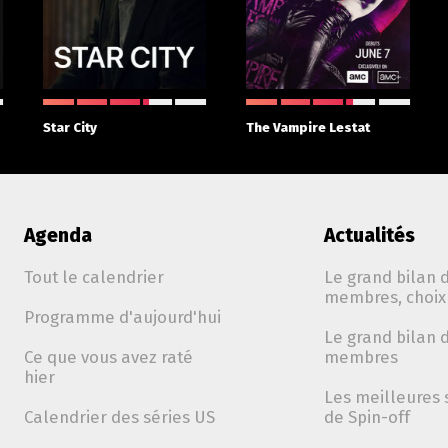
Star City
The Vampire Lestat
Agenda
Actualités
Tout le calendrier
Le grand bilan d
membres, choix 
Programme d'aujourd'hui
Le grand bilan d
Ce que vous avez raté
membres
hier
Les meilleures 
Calendrier des séries US
de Spin-off