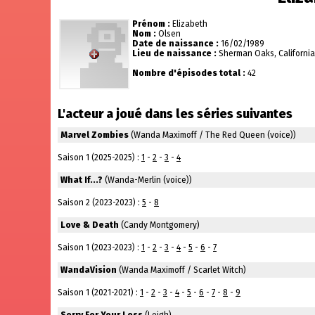
Prénom :
Elizabeth
Nom :
Olsen
Date de naissance :
16/02/1989
Lieu de naissance :
Sherman Oaks, California
Nombre d'épisodes total :
42
L'acteur a joué dans les séries suivantes
Marvel Zombies
(Wanda Maximoff / The Red Queen (voice))
Saison 1 (2025-2025) :
1
-
2
-
3
-
4
What If...?
(Wanda-Merlin (voice))
Saison 2 (2023-2023) :
5
-
8
Love & Death
(Candy Montgomery)
Saison 1 (2023-2023) :
1
-
2
-
3
-
4
-
5
-
6
-
7
WandaVision
(Wanda Maximoff / Scarlet Witch)
Saison 1 (2021-2021) :
1
-
2
-
3
-
4
-
5
-
6
-
7
-
8
-
9