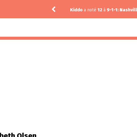
ead City 3.02
Kiddo
a noté
12
à
9-1-1: Nashvil
abeth Olsen