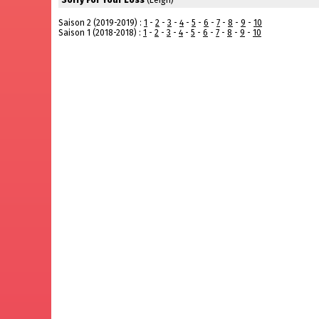
Sorry For Your Loss
(Leigh)
Saison 2 (2019-2019) :
1
-
2
-
3
-
4
-
5
-
6
-
7
-
8
-
9
-
10
Saison 1 (2018-2018) :
1
-
2
-
3
-
4
-
5
-
6
-
7
-
8
-
9
-
10