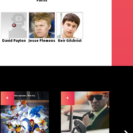
Parris
David Payton
Jesse Plemons
Keir Gilchrist
+
+
+