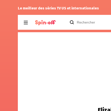
rinker
a noté
10
à
The Walking Dead: D
Le meilleur des séries TV US et internationales
Eliz