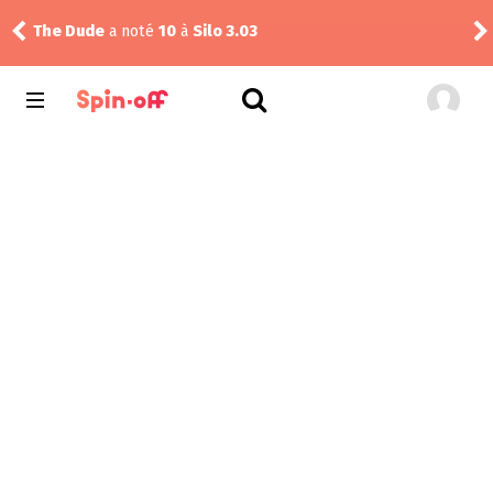
alf
The Dude
a noté
10
à
Silo 3.03