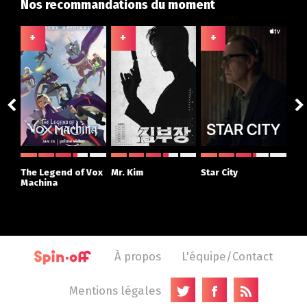
Nos recommandations du moment
+
+
+
+
ght
The Legend of Vox
Mr. Kim
Star City
The
r
Machina
À propos
L'équipe/Contact
Mentions légales