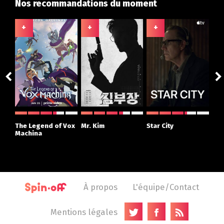
Nos recommandations du moment
+
+
+
+
The Legend of Vox
Mr. Kim
Star City
The
Machina
À propos
L'équipe/Contact
Mentions légales