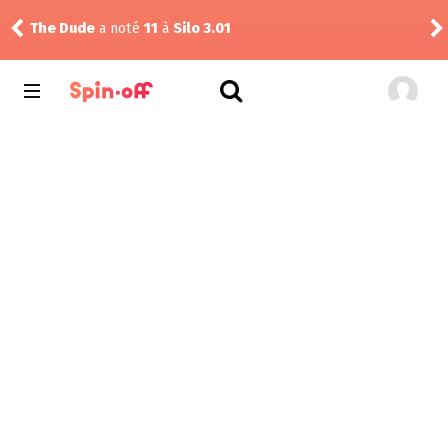
The Dude
a noté
11
à
Silo 3.01
Reis