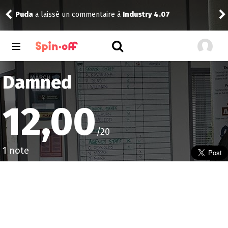
4.07
Niclooyd
a noté
13
à
X-Men ’97 2.08
Damned
12,00
/20
1 note