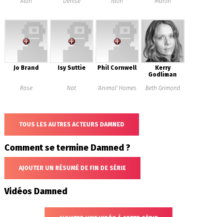
Alan
Denise
Nitin
Martin
Jo Brand
Isy Suttie
Phil Cornwell
Kerry
Godliman
Rose
Nat
'Animal' Hames
Beth Grimond
TOUS LES AUTRES ACTEURS DAMNED
Comment se termine Damned ?
AJOUTER UN RÉSUMÉ DE FIN DE SÉRIE
Vidéos Damned