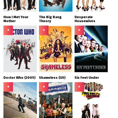
How I Met Your
The Big Bang
Desperate
Mother
Theory
Housewives
+
+
+
Doctor Who (2005)
Shameless (US)
Six Feet Under
+
+
+