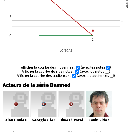
…
5
…
0
0
0
…
1
2
Saisons
Afficher la courbe des moyennes :
(avec les notes
)
Afficher la courbe de mes notes :
(avec les notes
)
Afficher la courbe des audiences :
(avec les audiences
)
Acteurs de la série Damned
Alan Davies
Georgie Glen
Himesh Patel
Kevin Eldon