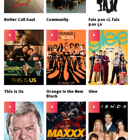
Better Call Saul
Community
Fais pas ci, fais
pas ça
+
+
+
This Is Us
Orange Is the New
Glee
Black
+
+
+