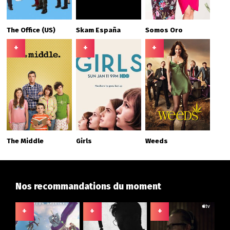
The Office (US)
Skam España
Somos Oro
+
+
+
The Middle
Girls
Weeds
Nos recommandations du moment
+
+
+
+