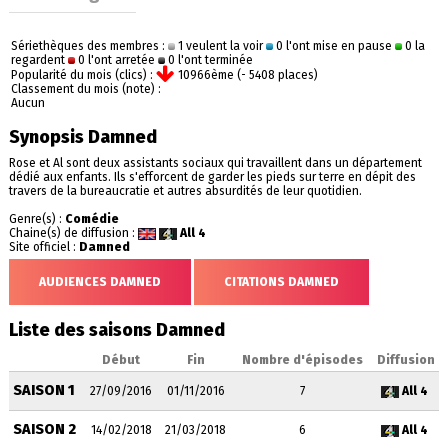
Sériethèques des membres :
1 veulent la voir
0 l'ont mise en pause
0 la
regardent
0 l'ont arretée
0 l'ont terminée
Popularité du mois (clics) :
10966ème (- 5408 places)
Classement du mois (note) :
Aucun
Synopsis Damned
Rose et Al sont deux assistants sociaux qui travaillent dans un département
dédié aux enfants. Ils s'efforcent de garder les pieds sur terre en dépit des
travers de la bureaucratie et autres absurdités de leur quotidien.
Genre(s) :
Comédie
Chaine(s) de diffusion :
All 4
Site officiel :
Damned
AUDIENCES DAMNED
CITATIONS DAMNED
Liste des saisons Damned
Début
Fin
Nombre d'épisodes
Diffusion
SAISON 1
27/09/2016
01/11/2016
7
All 4
SAISON 2
14/02/2018
21/03/2018
6
All 4