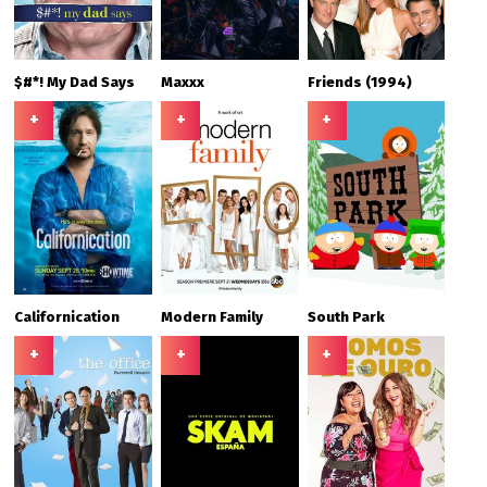
$#*! My Dad Says
Maxxx
Friends (1994)
+
+
+
Californication
Modern Family
South Park
+
+
+