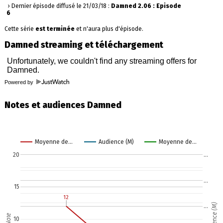
› Dernier épisode diffusé le 21/03/18 :
Damned 2.06 : Episode
6
Cette série
est terminée
et n'aura plus d'épisode.
Damned streaming et téléchargement
Powered by
Notes et audiences Damned
Moyenne de…
Audience (M)
Moyenne de…
20
…
…
15
12
12
Audience (M)
…
Note
10