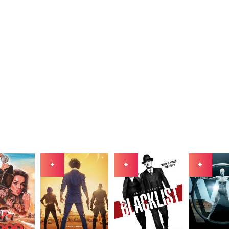
+
+
+