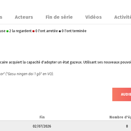
s
Acteurs
Fin de série
Vidéos
Activit
ause
2 la regardent
0 l'ont arretée
0 l'ont terminée
écaire acquiert la capacité d'adopter un état gazeux. Utilisant ses nouveaux pouv
r" ("Gasu ningen dai 1 gô" en VO).
AUDI
Fin
Nombre d'é
02/07/2026
8