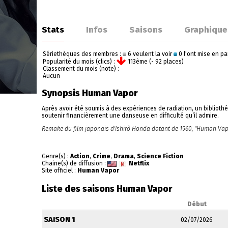
Stats
Infos
Saisons
Graphique
Sériethèques des membres :
6 veulent la voir
0 l'ont mise en p
Popularité du mois (clics) :
113ème (- 92 places)
Classement du mois (note) :
Aucun
Synopsis Human Vapor
Après avoir été soumis à des expériences de radiation, un biblioth
soutenir financièrement une danseuse en difficulté qu’il admire.
Remake du film japonais d'Ishirô Honda datant de 1960, "Human Vapo
Genre(s) :
Action
,
Crime
,
Drama
,
Science Fiction
Chaine(s) de diffusion :
Netflix
Site officiel :
Human Vapor
Liste des saisons Human Vapor
Début
SAISON 1
02/07/2026