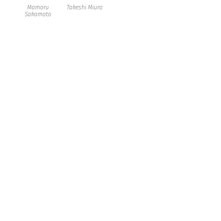
Mamoru
Takeshi Miura
Sakamoto