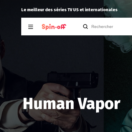
Life's Still Unfair
Lily
recommande
D.P.
Le meilleur des séries TV US et internationales
Human Vapor