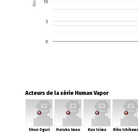
Note
10
5
0
Acteurs de la série Human Vapor
Shun Oguri
Haruka Imou
Kuu Izima
Riku Ichikaw