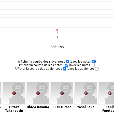
0
0
1
Saisons
Afficher la courbe des moyennes :
(avec les notes
)
Afficher la courbe de mes notes :
(avec les notes
)
Afficher la courbe des audiences :
(avec les audiences
)
a
Yutaka
Hideo Nakano
Suzu Hirose
Yoshi Sako
Kanji
Takenouchi
Furutac