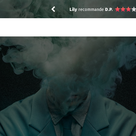
Vic24
a noté
8
à
The Fresh Princ