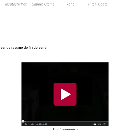
Yasutoshi Mori
Saburo Otomo
Kaho
Hiroki Obata
ser de résumé de fin de série.
Bande-annonce