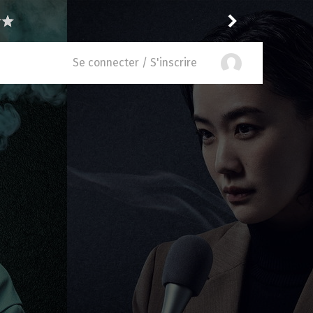
Shinobi666
recommande
e of Bel-Air 6.05
Se connecter / S'inscrire