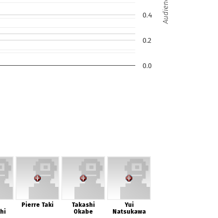
Audience (M)
0.4
0.2
0.0
Pierre Taki
Takashi
Yui
hi
Okabe
Natsukawa