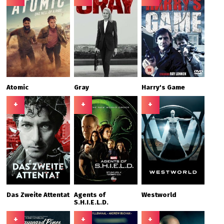
Atomic
Gray
Harry's Game
+
+
+
Das Zweite Attentat
Agents of
Westworld
S.H.I.E.L.D.
+
+
+