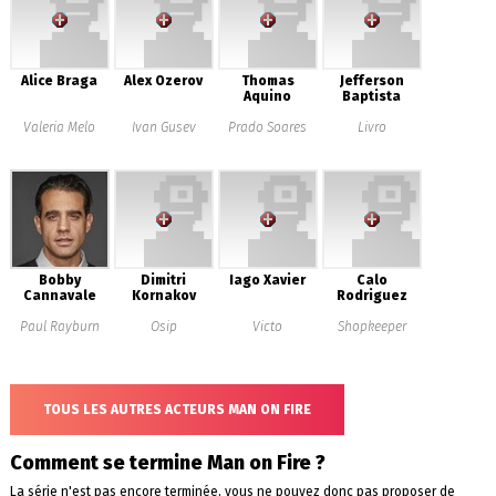
Alice Braga
Alex Ozerov
Thomas
Jefferson
Aquino
Baptista
Valeria Melo
Ivan Gusev
Prado Soares
Livro
Bobby
Dimitri
Iago Xavier
Calo
Cannavale
Kornakov
Rodriguez
Paul Rayburn
Osip
Victo
Shopkeeper
TOUS LES AUTRES ACTEURS MAN ON FIRE
Comment se termine Man on Fire ?
La série n'est pas encore terminée, vous ne pouvez donc pas proposer de