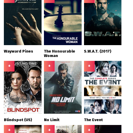
Wayward Pines
The Honourable
S.W.A.T. (2017)
Woman
+
+
+
Blindspot (US)
No Limit
The Event
+
+
+