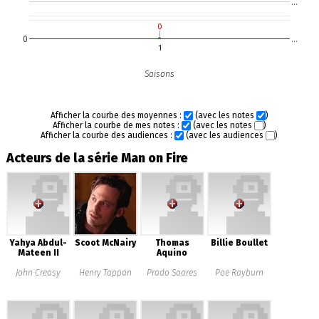
…
0
0
0
…
1
Saisons
Afficher la courbe des moyennes :
(avec les notes
)
Afficher la courbe de mes notes :
(avec les notes
)
Afficher la courbe des audiences :
(avec les audiences
)
Acteurs de la série Man on Fire
Yahya Abdul-
Scoot McNairy
Thomas
Billie Boullet
Mateen II
Aquino
John Creasy
Henry Tappan
Prado Soares
Poe Rayburn