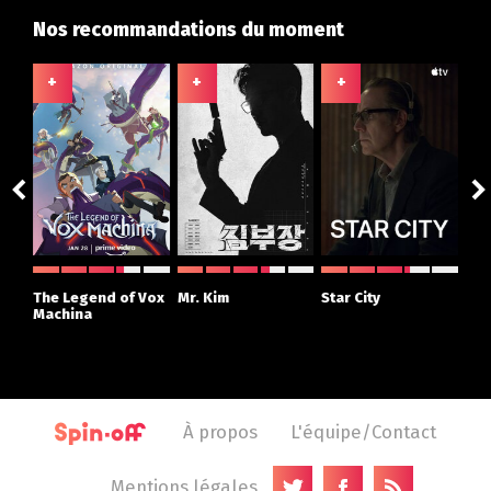
Nos recommandations du moment
+
+
+
+
ght
The Legend of Vox
Mr. Kim
Star City
The
r
Machina
À propos
L'équipe/Contact
Mentions légales