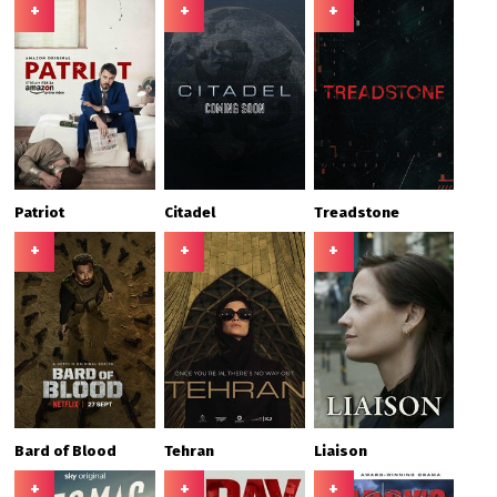
+
+
+
Patriot
Citadel
Treadstone
+
+
+
Bard of Blood
Tehran
Liaison
+
+
+