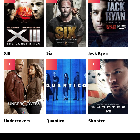
XIII
Six
Jack Ryan
+
+
+
Undercovers
Quantico
Shooter