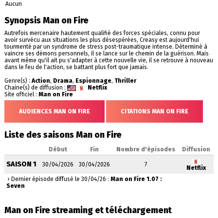
Aucun
Synopsis Man on Fire
Autrefois mercenaire hautement qualifié des forces spéciales, connu pour
avoir survécu aux situations les plus désespérées, Creasy est aujourd'hui
tourmenté par un syndrome de stress post-traumatique intense. Déterminé à
vaincre ses démons personnels, il se lance sur le chemin de la guérison. Mais
avant même qu'il ait pu s'adapter à cette nouvelle vie, il se retrouve à nouveau
dans le feu de l'action, se battant plus fort que jamais.
Genre(s) :
Action
,
Drama
,
Espionnage
,
Thriller
Chaine(s) de diffusion :
Netflix
Site officiel :
Man on Fire
AUDIENCES MAN ON FIRE
CITATIONS MAN ON FIRE
Liste des saisons Man on Fire
Début
Fin
Nombre d'épisodes
Diffusion
SAISON 1
30/04/2026
30/04/2026
7
Netflix
› Dernier épisode diffusé le 30/04/26 :
Man on Fire 1.07 :
Seven
Man on Fire streaming et téléchargement