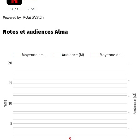
Powered by
Notes et audiences Alma
Moyenne de…
Audience (M)
Moyenne de…
20
…
…
15
Audience (M)
…
Note
10
…
5
…
0
0