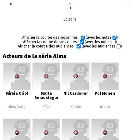
0
…
1
Saisons
Afficher la courbe des moyennes :
(avec les notes
)
Afficher la courbe de mes notes :
(avec les notes
)
Afficher la courbe des audiences :
(avec les audiences
)
Acteurs de la série Alma
Mireia Oriol
Marta
Nil Cardoner
Pol Monen
Belaustegui
Alma/Lara
Pilar
Roque
Bruno