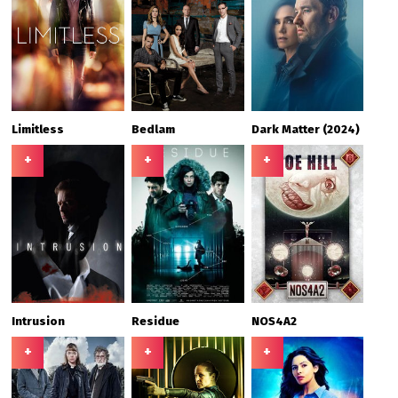
Limitless
Bedlam
Dark Matter (2024)
+
+
+
Intrusion
Residue
NOS4A2
+
+
+