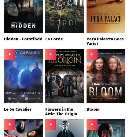
Hidden - Förstfödd
La Corde
Pera Palas'ta Gece
Yarisi
+
+
+
Le 5e Cavalier
Flowers in the
Bloom
Attic: The Origin
+
+
+