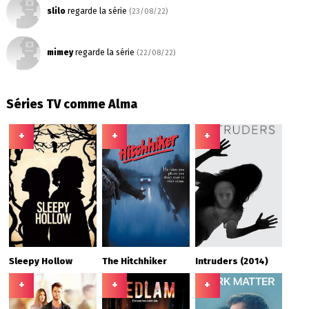
slilo
regarde la série
(23/08/22)
mimey
regarde la série
(22/08/22)
Séries TV comme Alma
+
+
+
Sleepy Hollow
The Hitchhiker
Intruders (2014)
+
+
+