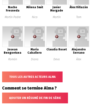
Nacho
Milena Smit
Javier
Álex Villazán
Fresneda
Morgade
Martín Padre
Nico
Martín
Tom
Josean
María
Claudia Roset
Alejandro
Bengoetxea
Caballero
Serrano
Román
Diana
Deva
Álex
TOUS LES AUTRES ACTEURS ALMA
Comment se termine Alma ?
AJOUTER UN RÉSUMÉ DE FIN DE SÉRIE