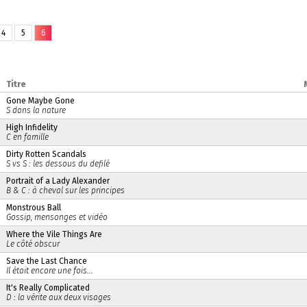
4
5
6
Titre
Gone Maybe Gone
S dans la nature
High Infidelity
C en famille
Dirty Rotten Scandals
S vs S : les dessous du defilé
Portrait of a Lady Alexander
B & C : à cheval sur les principes
Monstrous Ball
Gossip, mensonges et vidéo
Where the Vile Things Are
Le côté obscur
Save the Last Chance
Il était encore une fois...
It's Really Complicated
D : la vérite aux deux visages