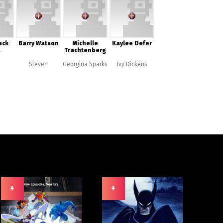
ack
Barry Watson
Michelle
Kaylee Defer
a
Trachtenberg
Steven
Georgina Sparks
Ivy Dickens
+
+
+