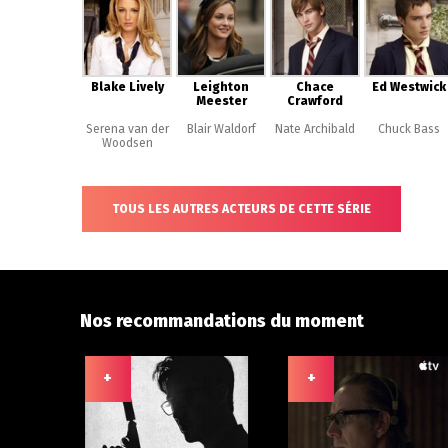
Blake Lively
Leighton
Chace
Ed Westwick
Meester
Crawford
Serena van der
Blair Waldorf
Nate Archibald
Chuck Bass
Woodsen
TOUS LES AUTRES ACTEURS DE CETTE SÉRIE
Nos recommandations du moment
+
+