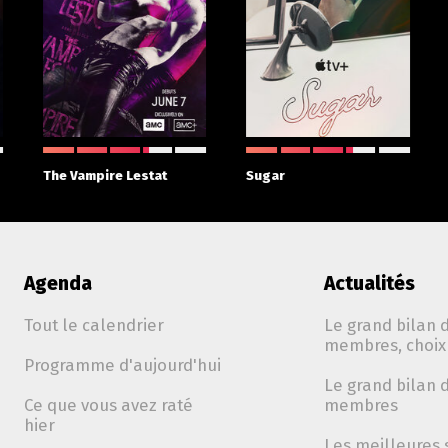
The Vampire Lestat
Sugar
Agenda
Actualités
Tout le calendrier
Le grand bilan d
membres, choix 
Programme d'aujourd'hui
Le grand bilan d
Ce que vous avez raté
membres
hier
Les meilleures 