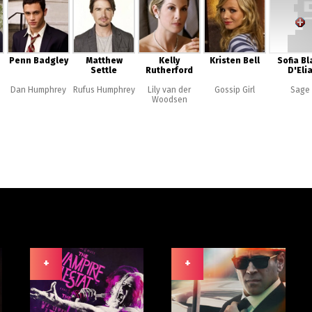
Penn Badgley
Matthew
Kelly
Kristen Bell
Sofia Bl
Settle
Rutherford
D'Eli
Dan Humphrey
Rufus Humphrey
Lily van der
Gossip Girl
Sage
Woodsen
+
+