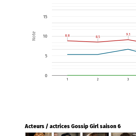
15
Note
9.1
9.1
10
8.8
8.8
8.5
8.5
5
0
1
2
3
Acteurs / actrices Gossip Girl saison 6