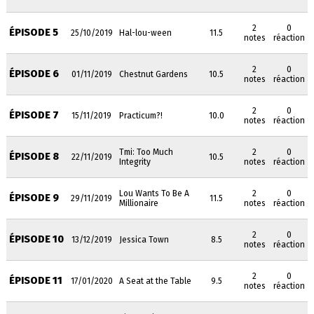
2
0
ÉPISODE 5
25/10/2019
Hal-lou-ween
11.5
notes
réaction
2
0
ÉPISODE 6
01/11/2019
Chestnut Gardens
10.5
notes
réaction
2
0
ÉPISODE 7
15/11/2019
Practicum?!
10.0
notes
réaction
Tmi: Too Much
2
0
ÉPISODE 8
22/11/2019
10.5
Integrity
notes
réaction
Lou Wants To Be A
2
0
ÉPISODE 9
29/11/2019
11.5
Millionaire
notes
réaction
2
0
ÉPISODE 10
13/12/2019
Jessica Town
8.5
notes
réaction
2
0
ÉPISODE 11
17/01/2020
A Seat at the Table
9.5
notes
réaction