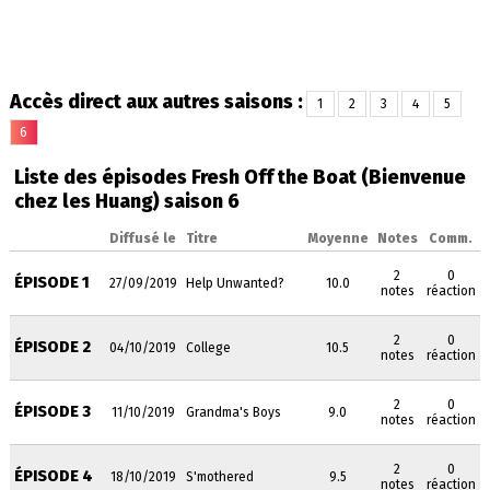
Accès direct aux autres saisons :
1
2
3
4
5
6
Liste des épisodes Fresh Off the Boat (Bienvenue
chez les Huang) saison 6
Diffusé le
Titre
Moyenne
Notes
Comm.
2
0
ÉPISODE 1
27/09/2019
Help Unwanted?
10.0
notes
réaction
2
0
ÉPISODE 2
04/10/2019
College
10.5
notes
réaction
2
0
ÉPISODE 3
11/10/2019
Grandma's Boys
9.0
notes
réaction
2
0
ÉPISODE 4
18/10/2019
S'mothered
9.5
notes
réaction