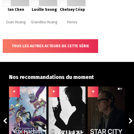
Ian Chen
Lucille Soong
Chelsey Crisp
Evan Huang
Grandma Huang
Honey
TOUS LES AUTRES ACTEURS DE CETTE SÉRIE
Nos recommandations du moment
+
+
+
+