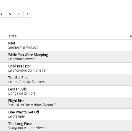
4
5
6
7
Titre
Pilot
Sherlock et Watson
While You Were Sleeping
Le grand sommeil
Child Predator
La chambre du monstre
The Rat Race
Les maîtres de l'univers
Lesser Evils
L'ange de la mort
Flight Risk
Y a-t-il un tueur dans l'avion ?
One Way to Get Off
Le disciple
The Long Fuse
Vengeance à retardement