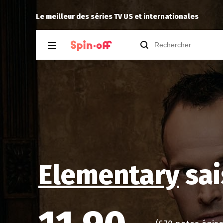
Drannock
a noté
13
à
Star Wars
Le meilleur des séries TV US et internationales
Elementary
sai