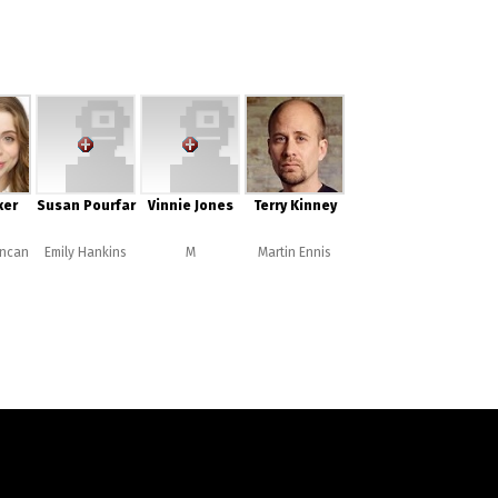
ker
Susan Pourfar
Vinnie Jones
Terry Kinney
ncan
Emily Hankins
M
Martin Ennis