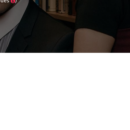
odes
)