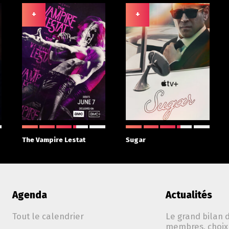
+
+
The Vampire Lestat
Sugar
Agenda
Actualités
Tout le calendrier
Le grand bilan d
membres, choix 