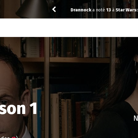
: Visions Presents - The Ninth Jedi 1.04
Jeje_650
a noté
13
à
My
son 1
N