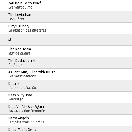
You Do It To Yourself
Les yeux du mal
The Leviathan
Leviathan
Dirty Laundry
La maison des mystères
M.
The Red Team
Jeux de guerre
The Deductionist
Profilage
A Giant Gun, Filled with Drugs
Les vieux démons
Details
L'honneur d'un flic
Possibility Two
Savant fou
Déjà Vu All Over Again
Watson mène l'enquête
Snow Angels
Tempête sous un crâne
Dead Man's Switch