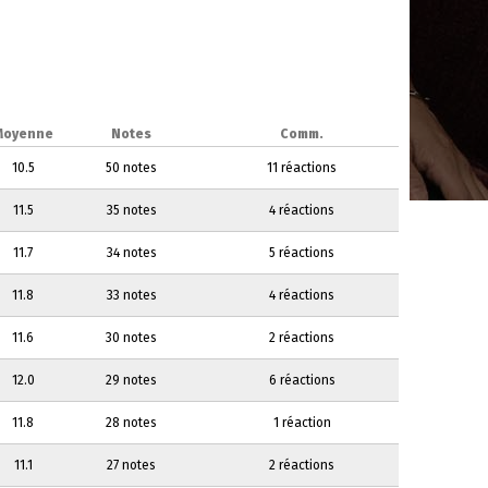
Moyenne
Notes
Comm.
10.5
50 notes
11 réactions
11.5
35 notes
4 réactions
11.7
34 notes
5 réactions
11.8
33 notes
4 réactions
11.6
30 notes
2 réactions
12.0
29 notes
6 réactions
11.8
28 notes
1 réaction
11.1
27 notes
2 réactions