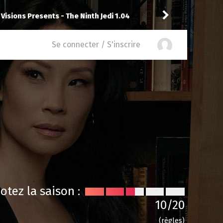
 Adventures With Superman 3.09
Drannock
a not
Se connecter / S'inscrire
otez la saison :
10
/20
(règles)