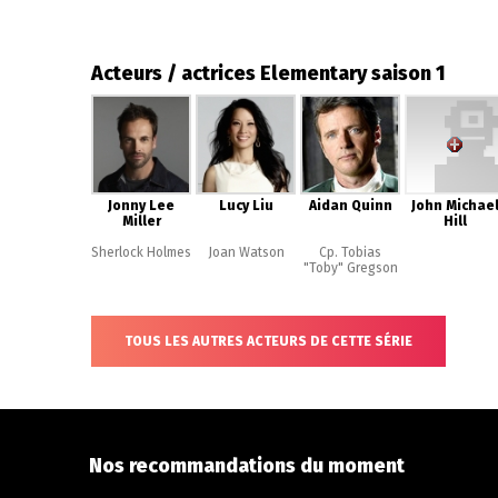
Acteurs / actrices Elementary saison 1
Jonny Lee
Lucy Liu
Aidan Quinn
John Michae
Miller
Hill
Sherlock Holmes
Joan Watson
Cp. Tobias
"Toby" Gregson
TOUS LES AUTRES ACTEURS DE CETTE SÉRIE
Nos recommandations du moment