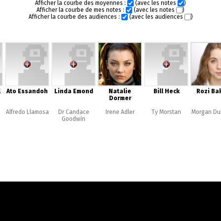
Afficher la courbe des moyennes :
(avec les notes
)
Afficher la courbe de mes notes :
(avec les notes
)
Afficher la courbe des audiences :
(avec les audiences
)
l
Ato Essandoh
Linda Emond
Natalie
Bill Heck
Rozi Ba
Dormer
Alfredo Llamosa
Dr Candace
Irene Adler
Ty Morstan
Morgan Du
Goodwin