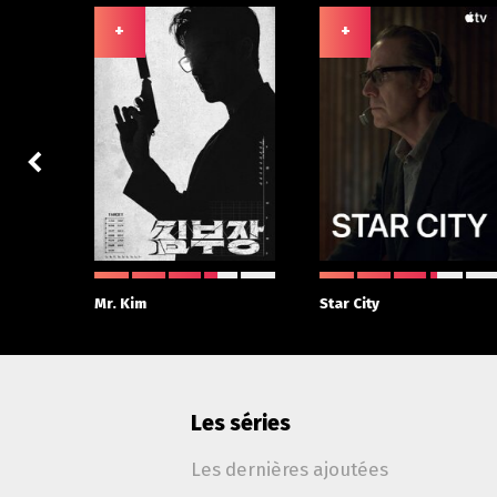
+
+
 With
Mr. Kim
Star City
Les séries
Les dernières ajoutées