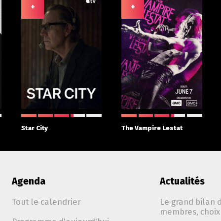
+
+
Star City
The Vampire Lestat
Agenda
Actualités
Tout le calendrier
Le grand bilan d
membres, choix 