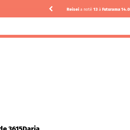
Reisei
a noté
13
à
Futurama 14.0
 de 3615Daria