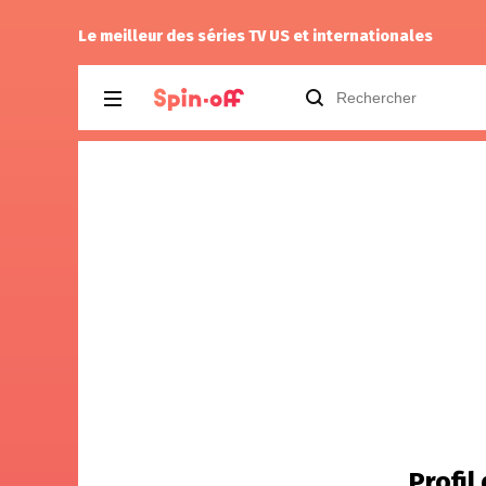
Niclooyd
a noté
14
à
Industry 4.06
Le meilleur des séries TV US et internationales
Profil