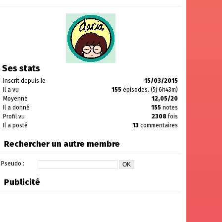
Ses stats
Inscrit depuis le
15/03/2015
Il a vu
155
épisodes. (5j 6h43m)
Moyenne
12,05/20
Il a donné
155
notes
Profil vu
2308
fois
Il a posté
13
commentaires
Rechercher un autre membre
Pseudo :
Publicité