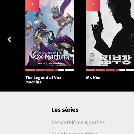
+
+
The Legend of Vox
Mr. Kim
Machina
Les séries
Les dernières ajoutées