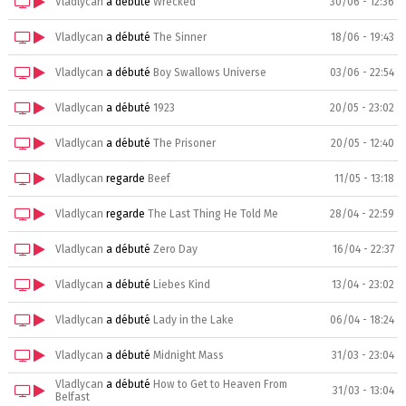
Vladlycan
a débuté
Wrecked
30/06 - 12:36
Vladlycan
a débuté
The Sinner
18/06 - 19:43
Vladlycan
a débuté
Boy Swallows Universe
03/06 - 22:54
Vladlycan
a débuté
1923
20/05 - 23:02
Vladlycan
a débuté
The Prisoner
20/05 - 12:40
Vladlycan
regarde
Beef
11/05 - 13:18
Vladlycan
regarde
The Last Thing He Told Me
28/04 - 22:59
Vladlycan
a débuté
Zero Day
16/04 - 22:37
Vladlycan
a débuté
Liebes Kind
13/04 - 23:02
Vladlycan
a débuté
Lady in the Lake
06/04 - 18:24
Vladlycan
a débuté
Midnight Mass
31/03 - 23:04
Vladlycan
a débuté
How to Get to Heaven From
31/03 - 13:04
Belfast