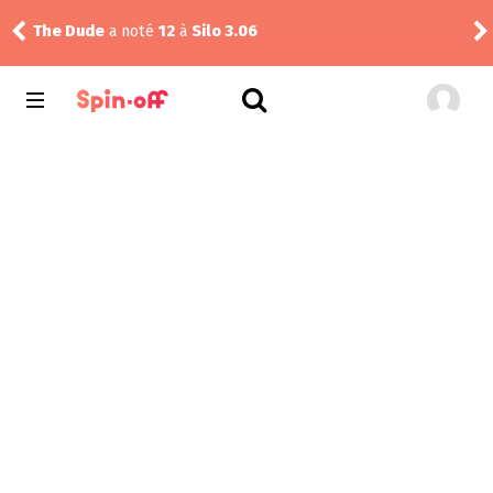
ms
The Dude
a noté
12
à
Silo 3.06
yuk