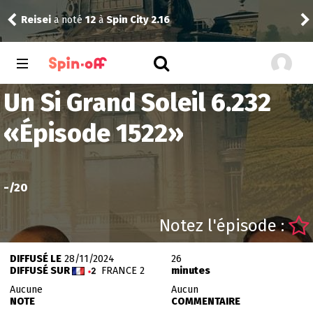
Reisei
a noté
12
à
Spin City 2.16
Thib
Un Si Grand Soleil 6.232
«
Épisode 1522
»
-
/20
Notez l'épisode :
DIFFUSÉ LE
28/11/2024
26
DIFFUSÉ SUR
FRANCE 2
minutes
Aucune
Aucun
NOTE
COMMENTAIRE