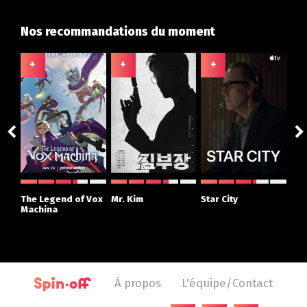
Nos recommandations du moment
+
+
+
+
ght
The Legend of Vox
Mr. Kim
Star City
The
r
Machina
À propos
L'équipe/Contact