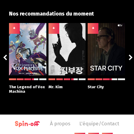
Nos recommandations du moment
+
+
+
+
ght
The Legend of Vox
Mr. Kim
Star City
The
r
Machina
À propos
L'équipe/Contact