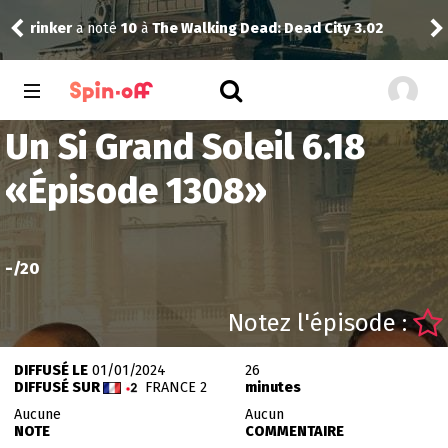
rinker
a noté
10
à
The Walking Dead: Dead City 3.02
Kid
Un Si Grand Soleil 6.18
«
Épisode 1308
»
-
/20
Notez l'épisode :
DIFFUSÉ LE
01/01/2024
26
DIFFUSÉ SUR
FRANCE 2
minutes
Aucune
Aucun
NOTE
COMMENTAIRE