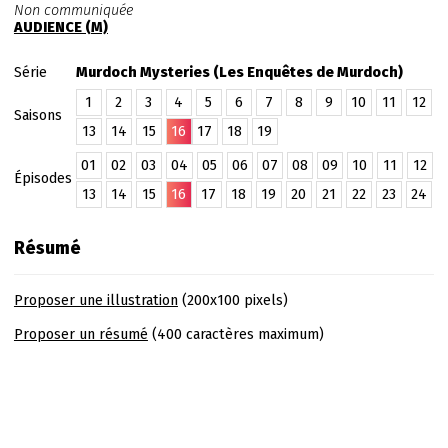
Non communiquée
AUDIENCE (M)
Série
Murdoch Mysteries (Les Enquêtes de Murdoch)
1
2
3
4
5
6
7
8
9
10
11
12
Saisons
13
14
15
16
17
18
19
01
02
03
04
05
06
07
08
09
10
11
12
Épisodes
13
14
15
16
17
18
19
20
21
22
23
24
Résumé
Proposer une illustration
(200x100 pixels)
Proposer un résumé
(400 caractères maximum)