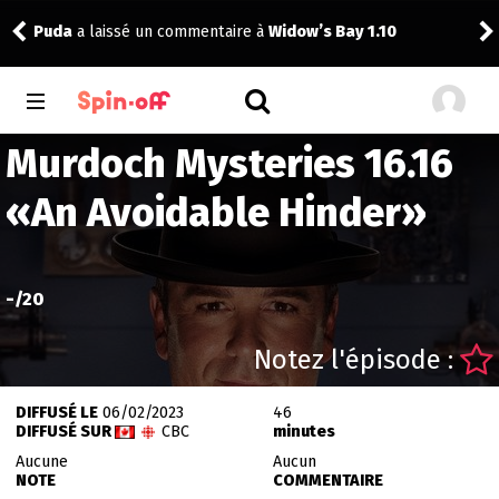
Puda
a laissé un commentaire à
Widow’s Bay 1.10
tom
Murdoch Mysteries 16.16
«
An Avoidable Hinder
»
-
/20
Notez l'épisode :
DIFFUSÉ LE
06/02/2023
46
DIFFUSÉ SUR
CBC
minutes
Aucune
Aucun
NOTE
COMMENTAIRE