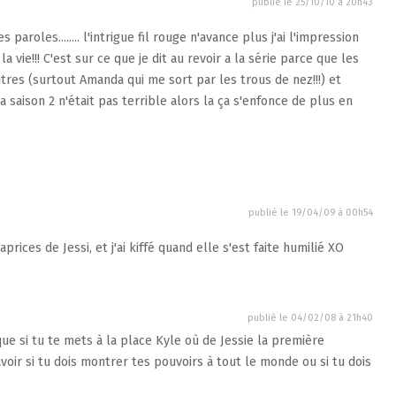
publié le
25/10/10 à 20h43
paroles........ l'intrigue fil rouge n'avance plus j'ai l'impression
 vie!!! C'est sur ce que je dit au revoir a la série parce que les
res (surtout Amanda qui me sort par les trous de nez!!!) et
la saison 2 n'était pas terrible alors la ça s'enfonce de plus en
publié le
19/04/09 à 00h54
aprices de Jessi, et j'ai kiffé quand elle s'est faite humilié XO
publié le
04/02/08 à 21h40
 que si tu te mets à la place Kyle où de Jessie la première
avoir si tu dois montrer tes pouvoirs à tout le monde ou si tu dois