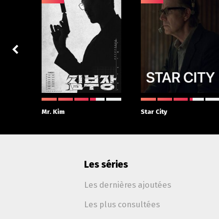
 With
Mr. Kim
Star City
Les séries
Les dernières ajoutées
Les plus consultées