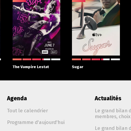
The Vampire Lestat
Sugar
Agenda
Actualités
Tout le calendrier
Le grand bilan d
membres, choix 
Programme d'aujourd'hui
Le grand bilan d