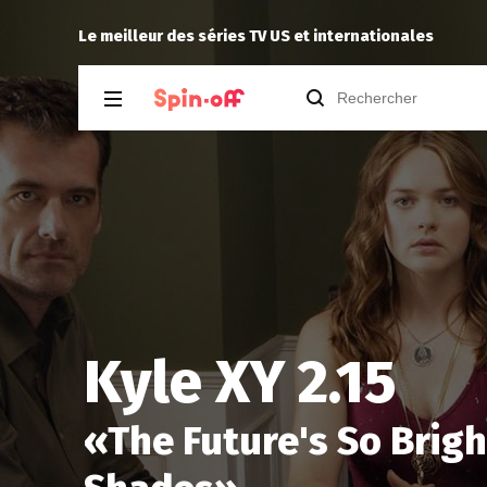
The Dude
a noté
12
à
Silo 3.06
Le meilleur des séries TV US et internationales
Kyle XY 2.15
«
The Future's So Brigh