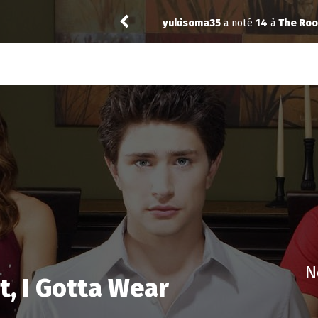
yukisoma35
a noté
14
à
The Roo
N
t, I Gotta Wear