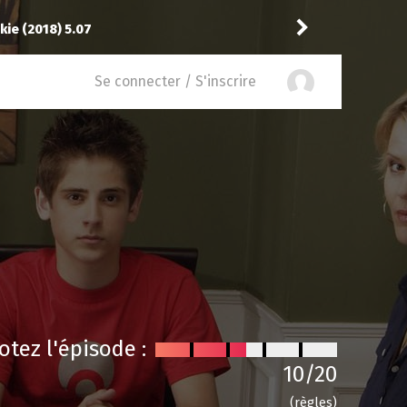
kie (2018) 5.07
Niclooyd
a noté
12
à
Fall
Se connecter / S'inscrire
otez l'épisode :
10
/20
(règles)