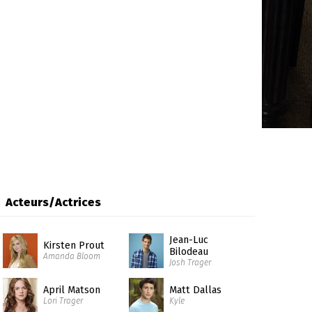
Acteurs/Actrices
Jean-Luc
Kirsten Prout
Bilodeau
Amanda Bloom
Josh Trager
April Matson
Matt Dallas
Lori Trager
Kyle