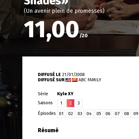
Shades
»
(Un avenir plein de promesses)
11,00
/
20
DIFFUSÉ LE
21/01/2008
DIFFUSÉ SUR
ABC FAMILY
Série
Kyle XY
Saisons
1
2
3
Épisodes
01
02
03
04
05
06
07
08
09
Résumé