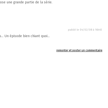
ose une grande partie de la série.
publié le
04/02/08 à 16h45
.. Un épisode bien chiant quoi...
remonter et poster un commentaire