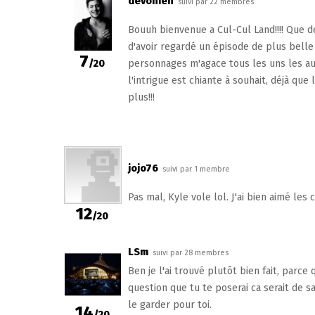
devonien
suivi par 22 membres
Bouuh bienvenue a Cul-Cul Land!!!! Que des 
d'avoir regardé un épisode de plus belle la
7
/20
personnages m'agace tous les uns les aut
l'intrigue est chiante à souhait, déjà que 
plus!!!
jojo76
suivi par 1 membre
Pas mal, Kyle vole lol. J'ai bien aimé les c
12
/20
LSm
suivi par 28 membres
Ben je l'ai trouvé plutôt bien fait, parce
question que tu te poserai ca serait de s
le garder pour toi.
14
/20