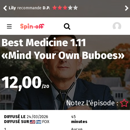
Still
Lily
recommande
D.P.
Vic
Best Medicine 1.11
«
Mind Your Own Buboes
»
12,00
/
20
Notez l'épisode :
DIFFUSÉ LE
24/03/2026
45
DIFFUSÉ SUR
FOX
minutes
1
Aucun