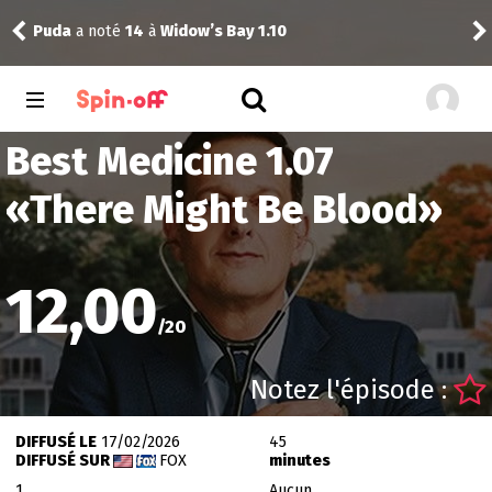
Puda
a noté
14
à
Widow’s Bay 1.10
Pud
Best Medicine 1.07
«
There Might Be Blood
»
12,00
/
20
Notez l'épisode :
DIFFUSÉ LE
17/02/2026
45
DIFFUSÉ SUR
FOX
minutes
1
Aucun