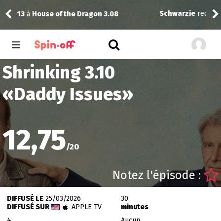
Schwarzie
recommande
Néro
Shrinking 3.10
«
Daddy Issues
»
12,75
/
20
Notez l'épisode :
DIFFUSÉ LE
25/03/2026
30
DIFFUSÉ SUR
APPLE TV
minutes
4
Aucun