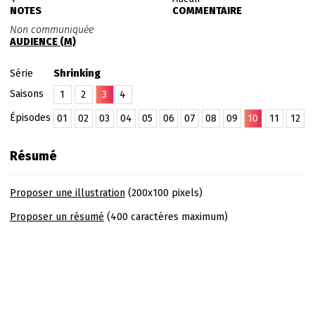
NOTES
COMMENTAIRE
Non communiquée
AUDIENCE (M)
Série
Shrinking
Saisons
1
2
3
4
Épisodes
01
02
03
04
05
06
07
08
09
10
11
12
Résumé
Proposer une illustration
(200x100 pixels)
Proposer un résumé
(400 caractères maximum)