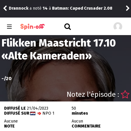
3.09
Drannock
a noté
14
à
Batman: Caped Crusader 2.08
Jad
Flikken Maastricht 17.10
«
Alte Kameraden
»
-
/20
Notez l'épisode :
DIFFUSÉ LE
21/04/2023
50
DIFFUSÉ SUR
NPO 1
minutes
Aucune
Aucun
NOTE
COMMENTAIRE