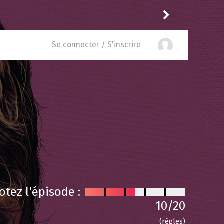
Puda
a laissé un comment
Se connecter / S'inscrire
otez l'épisode :
10
/20
(règles)