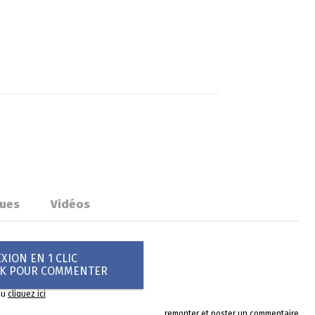
ues
Vidéos
ION EN 1 CLIC
OK POUR COMMENTER
ou
cliquez ici
remonter et poster un commentaire