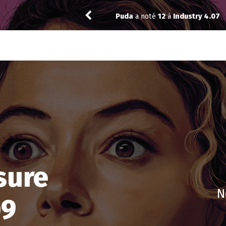
Puda
a noté
12
à
Industry 4.07
sure
N
09