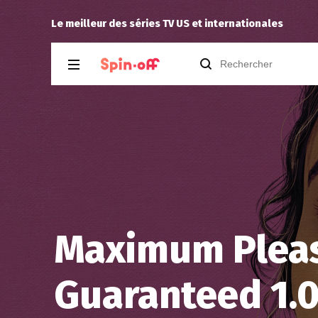
6.06
The Dude
a noté
12
à
Silo 3.04
Le meilleur des séries TV US et internationales
Maximum Plea
Guaranteed 1.