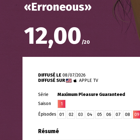
«
Erroneous
»
12,00
/
20
DIFFUSÉ LE
08/07/2026
DIFFUSÉ SUR
APPLE TV
Série
Maximum Pleasure Guaranteed
Saison
1
Épisodes
01
02
03
04
05
06
07
08
09
Résumé