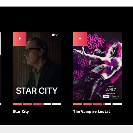
+
+
Star City
The Vampire Lestat