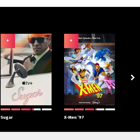
+
+
+
Sugar
X-Men ’97
House