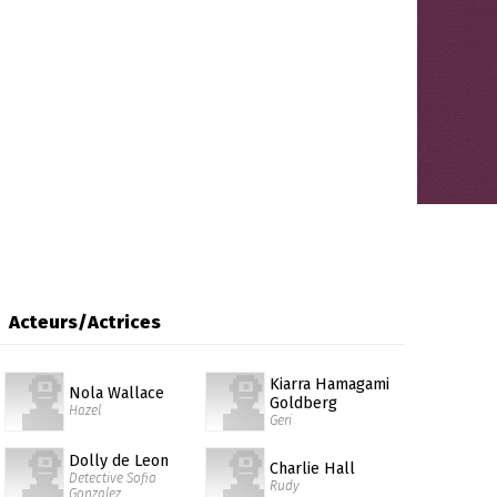
Acteurs/Actrices
Kiarra Hamagami
Nola Wallace
Goldberg
Hazel
Geri
Dolly de Leon
Charlie Hall
Detective Sofia
Rudy
Gonzalez