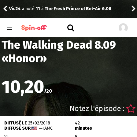
Vic24
a noté
11
à
The Fresh Prince of Bel-Air 6.06
rink
The Walking Dead 8.09
«
Honor
»
10,20
/
20
Notez l'épisode :
DIFFUSÉ LE
25/02/2018
42
DIFFUSÉ SUR
AMC
minutes
55
8