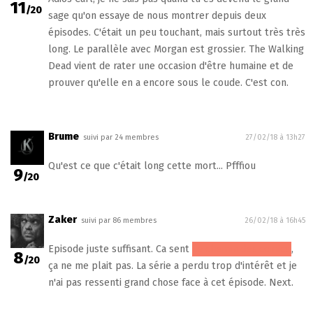
11
/20
sage qu'on essaye de nous montrer depuis deux
épisodes. C'était un peu touchant, mais surtout très très
long. Le parallèle avec Morgan est grossier. The Walking
Dead vient de rater une occasion d'être humaine et de
prouver qu'elle en a encore sous le coude. C'est con.
Brume
suivi par 24 membres
27/02/18 à 13h27
Qu'est ce que c'était long cette mort... Pfffiou
9
/20
Zaker
suivi par 86 membres
26/02/18 à 16h45
Episode juste suffisant. Ca sent
le chemin des comics
,
8
/20
ça ne me plait pas. La série a perdu trop d'intérêt et je
n'ai pas ressenti grand chose face à cet épisode. Next.