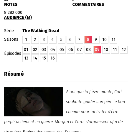
NOTES
COMMENTAIRES
8 282 000
AUDIENCE (M)
Série
The Walking Dead
Saisons
1
2
3
4
5
6
7
8
9
10
11
01
02
03
04
05
06
07
08
09
10
11
12
Épisodes
13
14
15
16
Résumé
Alors que la fièvre monte, Carl
souhaite guider son père le bon
chemin pour lui éviter d'être
perpétuellement en guerre. Morgan et Carol s'organisent afin de
récupérer Ezekiel des mains des Sauveurs.