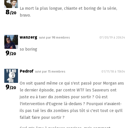
La mort la plus longue, chiante et boring de la série,
8
/20
bravo.
wanzerg
suivi par 98 membres
07/05/19 à 20h34
so boring
9
/20
Pedrof
suivi par 15 membres
01/11/18 à 15h54
On voit quand même ce qui s'est passé pour Morgan ans
9
/20
le dernier épisode, par contre WTF les Sauveurs ont
juste eu à tuer dix zombies pour sortir ? Où est
l'intervention d'Eugene là-dedans ? Pourquoi n'avaient-
ils pas tué les dix zombies plus tôt si c'est tout ce qu'il
fallait faire pour sortir ?