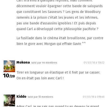
Carl m'a ému à quelques reprises, mais comment
décemment vouloir épargner cette bande de salopards
que constituent les Sauveurs ? Les gens de Woodbury
ramenés à la prison c'était les jeunes et les infirmes,
pas une bande d'assassins ignobles ! Et puis depuis
quand Carl a développé cette philosophie pacifiste ?
La fusillade dans le cinéma était brouillonne, par contre
bien le gore avec Morgan qui effraie Gavin ^^
Mokona
suivi par 44 membres
01/03/18 à 15h22
Tirer en longueur un élastique et il finit par se casser.
10
/20
On en était pas loin avec Carl !
Kiddo
suivi par 55 membres
01/03/18 à 09h46
Adios Carl, je ne sais pas quand tu es devenu le grand