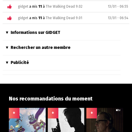
gidget
a mis
11
à
The Walking Dead 9.02
13/01 - 06:55
gidget
a mis
11
à
The Walking Dead 9.01
13/01 - 06:54
Informations sur GIDGET
Rechercher un autre membre
Publicité
Nos recommandations du moment
+
+
+
+