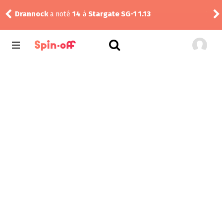
Drannock
a noté
14
à
Stargate SG-1 1.13
Vic