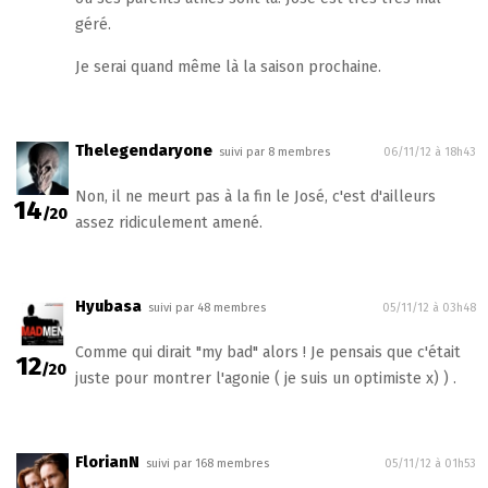
géré.
Je serai quand même là la saison prochaine.
Thelegendaryone
suivi par 8 membres
06/11/12 à 18h43
Non, il ne meurt pas à la fin le José, c'est d'ailleurs
14
/20
assez ridiculement amené.
Hyubasa
suivi par 48 membres
05/11/12 à 03h48
Comme qui dirait "my bad" alors ! Je pensais que c'était
12
/20
juste pour montrer l'agonie ( je suis un optimiste x) ) .
FlorianN
suivi par 168 membres
05/11/12 à 01h53