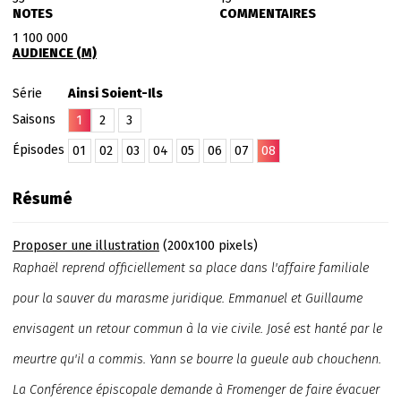
NOTES
COMMENTAIRES
1 100 000
AUDIENCE (M)
Série
Ainsi Soient-Ils
Saisons
1
2
3
Épisodes
01
02
03
04
05
06
07
08
Résumé
Proposer une illustration
(200x100 pixels)
Raphaël reprend officiellement sa place dans l'affaire familiale
pour la sauver du marasme juridique. Emmanuel et Guillaume
envisagent un retour commun à la vie civile. José est hanté par le
meurtre qu'il a commis. Yann se bourre la gueule aub chouchenn.
La Conférence épiscopale demande à Fromenger de faire évacuer