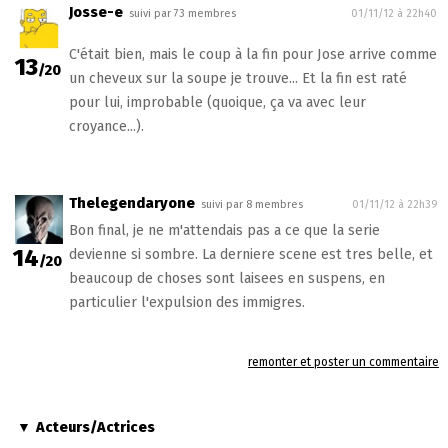
Josse-e
suivi par 73 membres
01/11/12 à 22h40
C'était bien, mais le coup à la fin pour Jose arrive comme
13
/20
un cheveux sur la soupe je trouve... Et la fin est raté
pour lui, improbable (quoique, ça va avec leur
croyance...).
Thelegendaryone
suivi par 8 membres
01/11/12 à 22h39
Bon final, je ne m'attendais pas a ce que la serie
14
devienne si sombre. La derniere scene est tres belle, et
/20
beaucoup de choses sont laisees en suspens, en
particulier l'expulsion des immigres.
remonter et poster un commentaire
Acteurs/Actrices