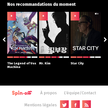
Nos recommandations du moment
+
+
+
+
ght
The Legend of Vox
Mr. Kim
Star City
The
r
Machina
À propos
L'équipe/Contact
Mentions légales