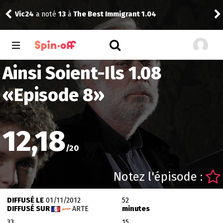
Drannock
a noté
13
à
The Ninth Jedi 1.03
Ainsi Soient-Ils 1.08
«
Episode 8
»
12,18
/
20
Notez l'épisode :
DIFFUSÉ LE
01/11/2012
52
DIFFUSÉ SUR
ARTE
minutes
33
15