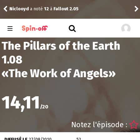
Niclooyd
a noté
12
à
Fallout 2.05
Vic
The Pillars of the Earth
1.08
«
The Work of Angels
»
14,11
/
20
Notez l'épisode :
DIFFUSÉ LE
27/08/2010
52