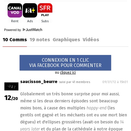
Powered by
10 Comms
19
notes
Graphiques
Vidéos
CONNEXION EN 1 CLIC
VIA FACEBOOK POUR COMMENTER
ou
cliquez ici
saucisson_beurre
suivi par 41 membres
09/01/12 à 15h01
Globalement un très bonne surprise pour moi aussi,
12
/20
même si les deux derniers épisodes sont beaucoup
moins bons, à cause des multiples
happy-end
(les
gentils ont gagné et les méchants ont eu une mort bien
dégueu) et d'ellipses grossières (avait-on besoin du
14
years later
et du plan de la cathédrale à notre époque