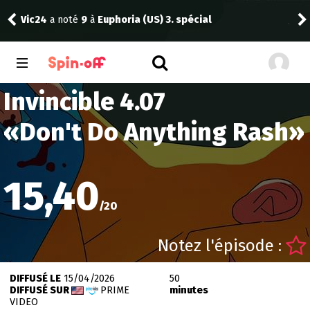
Vic24
a noté
9
à
Euphoria (US) 3. spécial
Jad
Invincible 4.07
«
Don't Do Anything Rash
»
15,40
/
20
Notez l'épisode :
DIFFUSÉ LE
15/04/2026
50
DIFFUSÉ SUR
PRIME
minutes
VIDEO