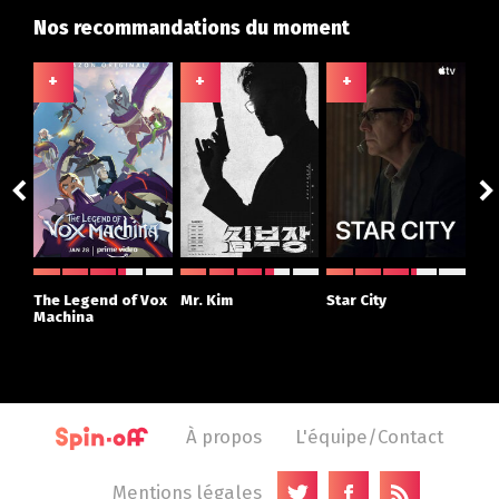
Nos recommandations du moment
+
+
+
+
The Legend of Vox
Mr. Kim
Star City
The
Machina
À propos
L'équipe/Contact
Mentions légales