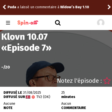
Puda
a laissé un commentaire à
Widow’s Bay 1.10
tom
Klovn 10.07
«
Episode 7
»
-
/20
Notez l'épisode :
DIFFUSÉ LE
31/08/2025
25
DIFFUSÉ SUR
TV2 (DK)
minutes
Aucune
Aucun
NOTE
COMMENTAIRE